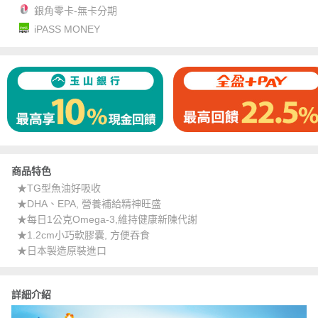
銀角零卡-無卡分期
iPASS MONEY
商品特色
★TG型魚油好吸收
★DHA、EPA, 營養補給精神旺盛
★每日1公克Omega-3,維持健康新陳代謝
★1.2cm小巧軟膠囊, 方便吞食
★日本製造原裝進口
詳細介紹