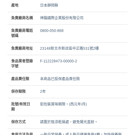
產地
日本靜岡縣
負責廠商名稱
神腦國際企業股份有限公司
負責廠商電話
0800-050-868
號碼
負責廠商地址
23148新北市新店區中正路531號2樓
食品業者登錄
F-112228473-00000-2
字號
產品責任險
本商品已投保產品責任險
保存期限
2年
批號/有效日
如包裝賞味期限。(西元年/月)
期
保存方式
請置於陰涼乾燥處，避免陽光直射。
食用方法及用
一般日常保養，成人每日建議食用4顆，加強保養每