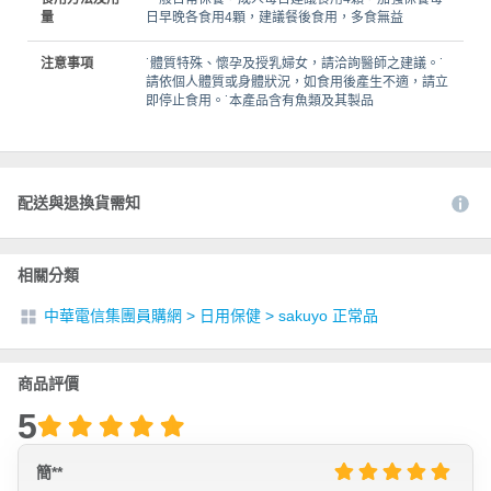
量
日早晚各食用4顆，建議餐後食用，多食無益
注意事項
˙體質特殊、懷孕及授乳婦女，請洽詢醫師之建議。˙
請依個人體質或身體狀況，如食用後產生不適，請立
即停止食用。˙本產品含有魚類及其製品
配送與退換貨需知
相關分類
中華電信集團員購網
>
日用保健
>
sakuyo 正常品
商品評價
5
簡**