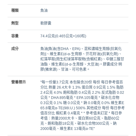
種類
魚油
劑型
軟膠囊
容量
74.4公克(0.465公克×160粒)
成分
魚油[魚油(含DHA、EPA)、混和濃縮生育醇(抗氧化
劑)]、維生素E(d-α-生育醇、芥花籽油)(抗氧化劑)、
紅藻萃取(雨生紅球藻萃取物(含蝦紅素)、中鏈三酸甘
油酯、維生素E(d-α-生育醇、大豆油)。膠囊成分:明
膠(豬來源)、甘油、可可色素。
營養標示
"每一份量3.7公克 本包裝含20份 每份 每日參考值百
分比 熱量 26.4大卡 1.3% 蛋白質 0.9公克 1.5% 脂肪
2.4公克 4.0% 飽和脂肪 0.4公克 2.2% 反式脂肪 0.02
公克 * DHA 895毫克 * EPA 105毫克 * 碳水化合物
0.3公克 0.1% 糖 0.0公克 * 鈉 0.0毫克 0.0% 維生素E
65.8毫克α-TE(98I.U.) 506% 其他成分 每份 每日參考
值百分比 蝦紅素 0.4毫克 * * 參考值未訂定 * 每日參
考值：熱量2000大卡、蛋白質60公克、脂肪60公
克、飽和脂肪18公克、碳水化合物300公克、鈉
2000毫克、維生素E 13毫克α-TE"