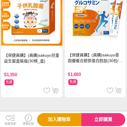
【保健員購】(員購)sakuyo善
【保健員購】(員購)sakuyo兒童
固優複合膠原蛋白胜肽(30包/
益生菌盒裝版(30條_盒)
盒)
$1,680
$1,350
免運
免運
加入購物車
立即購買
收藏清單
瀏覽紀錄