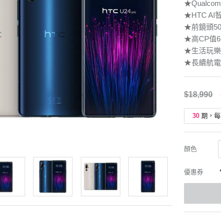
★Qualcomm
★HTC A
★前鏡頭50
★高CP值6
★生活玩樂
★長續航電
$18,990
30
期，每
顏色
優惠券