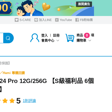
展開廣告
S-CARE
加入LINE
YouTube
FB粉絲團
商品
項
登入
︱
註冊
0
購物車
會員中心
6個月保固】
E／Hami 導購回饋
24 Pro 12G/256G 【S級福利品 6個
】
5
1則評論