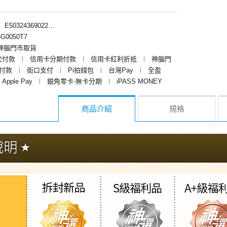
︱
E50324369022、E50324366022
G0050T7
神腦門市取貨
次付款
︱
信用卡分期付款
︱
信用卡紅利折抵
︱
神腦門
y付款
︱
街口支付
︱
Pi拍錢包
︱
台灣Pay
︱
全盈
Apple Pay
︱
銀角零卡-無卡分期
︱
iPASS MONEY
商品介紹
規格