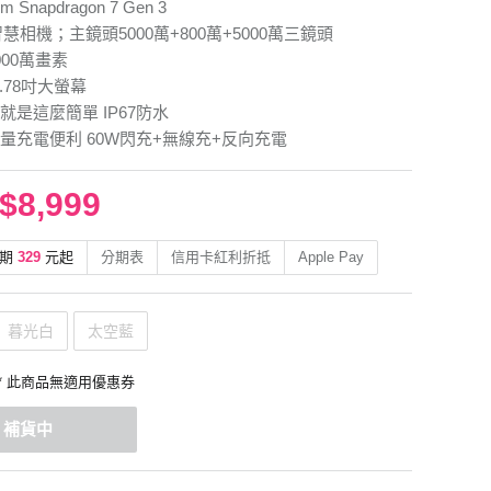
 Snapdragon 7 Gen 3
I智慧相機；主鏡頭5000萬+800萬+5000萬三鏡頭
00萬畫素
.78吋大螢幕
就是這麼簡單 IP67防水
量充電便利 60W閃充+無線充+反向充電
$8,999
期
329
元起
分期表
信用卡紅利折抵
Apple Pay
暮光白
太空藍
* 此商品無適用優惠券
補貨中