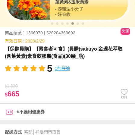
免運
商品編號：1366070 | 520204363692
有效日期 : 2028/2/29
【保健員購】【素食者可食】(員購)sakuyo 金盞花萃取
(含葉黃素)素食軟膠囊(食品)(30顆_瓶)
5
1則評論
1,330
$
665
$
收藏
※不適用優惠券
配送方式
宅配│神腦門市取貨