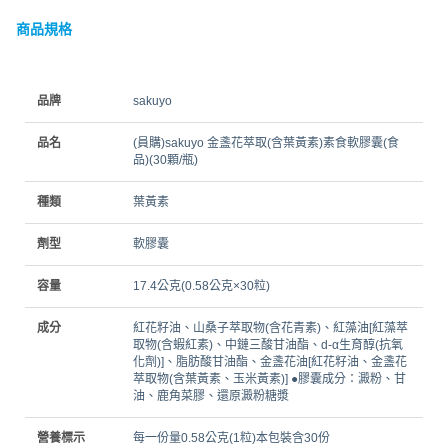
商品規格
品牌
sakuyo
品名
(員購)sakuyo 金盞花萃取(含葉黃素)素食軟膠囊(食
品)(30顆/瓶)
種類
葉黃素
劑型
軟膠囊
容量
17.4公克(0.58公克×30粒)
成分
紅花籽油、山桑子萃取物(含花青素)、紅藻油[紅藻萃
取物(含蝦紅素)、中鏈三酸甘油酯、d-α生育醇(抗氧
化劑)]、脂肪酸甘油酯、金盞花油[紅花籽油、金盞花
萃取物(含葉黃素、玉米黃素)] ●膠囊成分：澱粉、甘
油、鹿角菜膠、還原澱粉糖漿
營養標示
每一份量0.58公克(1粒)本包裝含30份