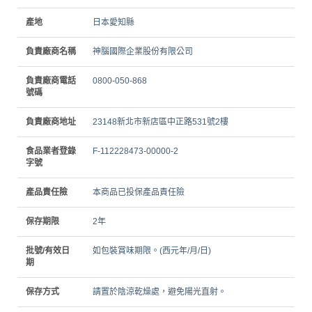
產地
日本愛知縣
負責廠商名稱
神腦國際企業股份有限公司
負責廠商電話
0800-050-868
號碼
負責廠商地址
23148新北市新店區中正路531號2樓
食品業者登錄
F-112228473-00000-2
字號
產品責任險
本商品已投保產品責任險
保存期限
2年
批號/有效日
如包裝賞味期限。(西元年/月/日)
期
保存方式
請置於陰涼乾燥處，避免陽光直射。