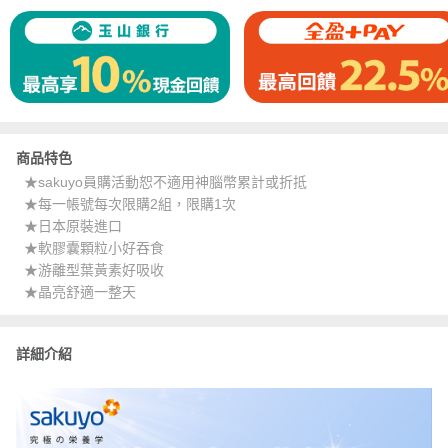
商品特色
★sakuyo員購活動恕不適用神腦幣累計或折抵
★每一帳號每次限購2組，限購1次
★日本原裝進口
★軟膠囊顆粒小好吞食
★游離型葉黃素好吸收
★晶亮舒適一整天
詳細介紹