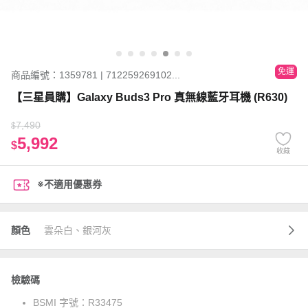
免運
商品編號：1359781 | 712259269102...
【三星員購】Galaxy Buds3 Pro 真無線藍牙耳機 (R630)
7,490
$
5,992
$
收藏
※不適用優惠券
顏色
雲朵白、銀河灰
檢驗碼
BSMI 字號：
R33475