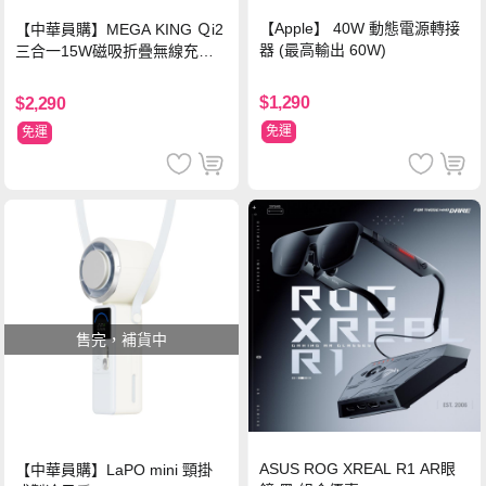
【Apple】 40W 動態電源轉接
【中華員購】MEGA KING Ｑi2
器 (最高輸出 60W)
三合一15W磁吸折疊無線充電
支架 黑
$1,290
$2,290
免運
免運
售完，補貨中
ASUS ROG XREAL R1 AR眼
【中華員購】LaPO mini 頸掛