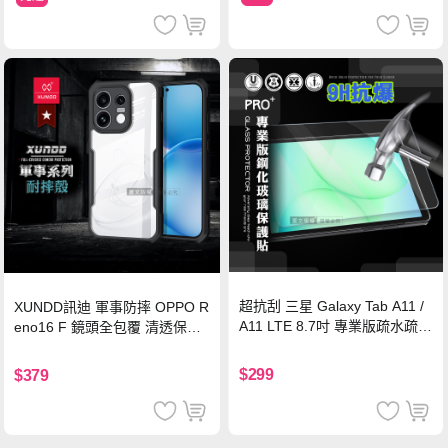
超抗刮 三星 Galaxy Tab A11 /
XUNDD訊迪 軍事防摔 OPPO R
A11 LTE 8.7吋 專業版疏水疏油
eno16 F 鏡頭全包覆 清透保護
9H鋼化玻璃膜 平板玻璃貼
殼 手機殼(夜幕黑)
$299
$379