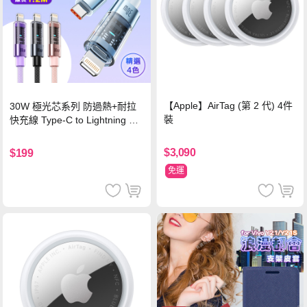
【Apple】AirTag (第 2 代) 4件
30W 極光芯系列 防過熱+耐拉
裝
快充線 Type-C to Lightning 傳
輸充電線(1.2M)黑色
$3,090
$199
免運