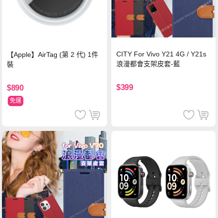
CITY For Vivo Y21 4G / Y21s
【Apple】AirTag (第 2 代) 1件
浪漫都會支架皮套-藍
裝
$399
$890
免運