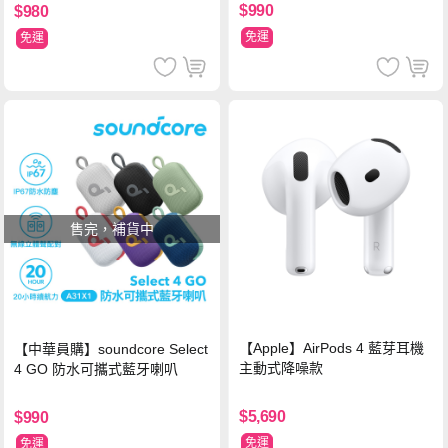
$990
$980
免運
免運
售完，補貨中
【Apple】AirPods 4 藍芽耳機
【中華員購】soundcore Select
主動式降噪款
4 GO 防水可攜式藍牙喇叭
$5,690
$990
免運
免運