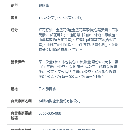
劑型
軟膠囊
容量
18.45公克(0.615公克×30粒)
成分
紅花籽油、金盞花油[(金盞花萃取物(含葉黃素、玉米
黃素)、紅花籽油)]、脂肪酸甘油酯、蜂蠟、卵磷脂、
山桑萃取物(含花青素)、紅藻油[紅藻萃取物(含蝦紅
素)、中鏈三酸甘油酯、d-α生育醇(抗氧化劑)]。膠囊
成分：明膠(豬來源)、甘油。
營養標示
每一份量1粒，本包裝含30粒,熱量 每份4.2 大卡、蛋
白質 每份0.2公克、脂肪 每份0.4公克、飽和脂肪 每
份0.1公克、反式脂肪 每份0.0公克、碳水化合物 每
份0.1公克、糖 每份0公克、鈉 每份0.1毫克
產地
日本靜岡縣
負責廠商名稱
神腦國際企業股份有限公司
負責廠商電話
0800-635-988
號碼