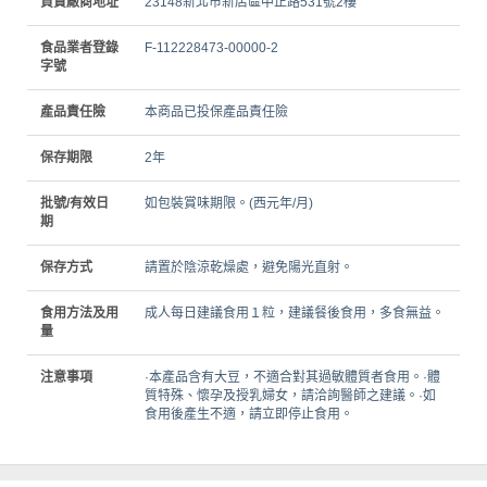
負責廠商地址
23148新北市新店區中正路531號2樓
食品業者登錄
F-112228473-00000-2
字號
產品責任險
本商品已投保產品責任險
保存期限
2年
批號/有效日
如包裝賞味期限。(西元年/月)
期
保存方式
請置於陰涼乾燥處，避免陽光直射。
食用方法及用
成人每日建議食用１粒，建議餐後食用，多食無益。
量
注意事項
·本產品含有大豆，不適合對其過敏體質者食用。·體
質特殊、懷孕及授乳婦女，請洽詢醫師之建議。·如
食用後產生不適，請立即停止食用。