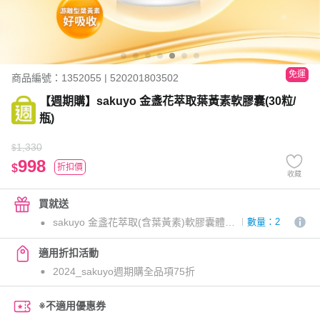
免運
商品編號：1352055 | 520201803502
【週期購】sakuyo 金盞花萃取葉黃素軟膠囊(30粒/
瓶)
1,330
$
998
$
折扣價
收藏
買就送
sakuyo 金盞花萃取(含葉黃素)軟膠囊體驗包三日份(3顆入)
數量：2
適用折扣活動
2024_sakuyo週期購全品項75折
※不適用優惠券