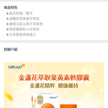
商品特色
★晶亮舒適一整天
★游離型葉黃素好吸收
★嚴選北歐山桑子萃取物
★軟膠囊顆粒小好吞食
★日本製造原裝進口
詳細介紹