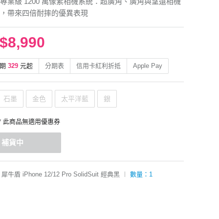
專業級 1200 萬像素相機系統：超廣角、廣角與望遠相機
，帶來四倍耐摔的優異表現
$8,990
期
329
元起
分期表
信用卡紅利折抵
Apple Pay
石墨
金色
太平洋藍
銀
* 此商品無適用優惠券
補貨中
犀牛盾 iPhone 12/12 Pro SolidSuit 經典黑
︱
數量：1