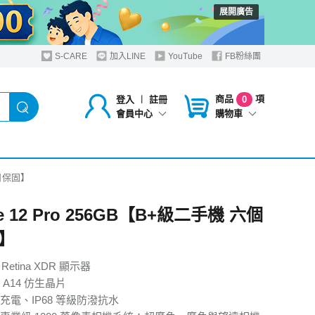
展開廣告
S-CARE
加入LINE
YouTube
FB粉絲團
商品
項
登入
︱
註冊
0
購物車
會員中心
個月保固】
ne 12 Pro 256GB【B+級二手機 六個
】
 Retina XDR 顯示器
A14 仿生晶片
充電、IP68 等級防潑抗水