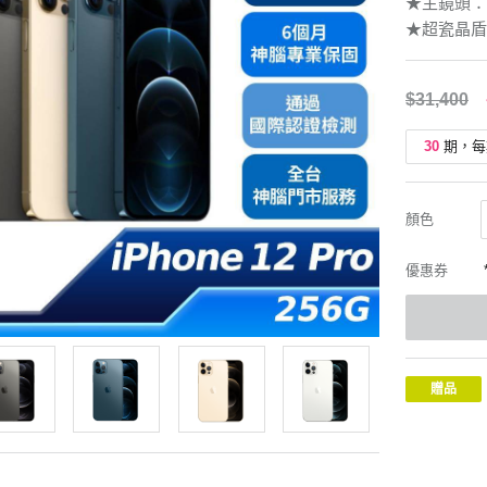
★主鏡頭：
★超瓷晶盾
$31,400
30
期，每
顏色
優惠券
贈品