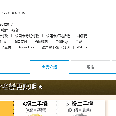
︱
G50320378015、G50320374015、G50320376015、G50320373015
0420T7
神腦門市取貨
次付款
︱
信用卡分期付款
︱
信用卡紅利折抵
︱
神腦門
y付款
︱
街口支付
︱
Pi拍錢包
︱
台灣Pay
︱
全盈
全支付
︱
Apple Pay
︱
銀角零卡-無卡分期
︱
iPASS
商品介紹
規格