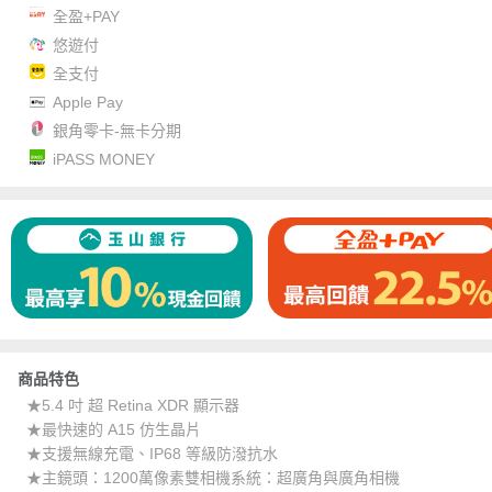
全盈+PAY
悠遊付
全支付
Apple Pay
銀角零卡-無卡分期
iPASS MONEY
商品特色
★5.4 吋 超 Retina XDR 顯示器
★最快速的 A15 仿生晶片
★支援無線充電、IP68 等級防潑抗水
★主鏡頭：1200萬像素雙相機系統：超廣角與廣角相機