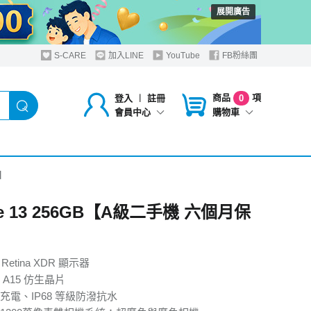
展開廣告
S-CARE
加入LINE
YouTube
FB粉絲團
商品
項
登入
︱
註冊
0
購物車
會員中心
固】
ne 13 256GB【A級二手機 六個月保
 Retina XDR 顯示器
A15 仿生晶片
充電、IP68 等級防潑抗水