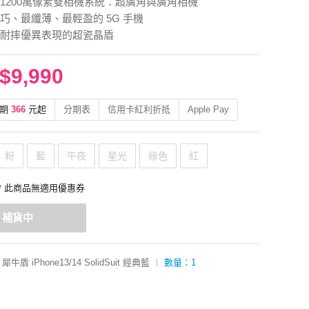
1200萬像素雙相機系統：超廣角與廣角相機
巧、最纖薄、最輕盈的 5G 手機
耐摔優異表現的超瓷晶盾
$9,990
期
366
元起
分期表
信用卡紅利折抵
Apple Pay
粉
藍
午夜
星光
綠色
紅
* 此商品無適用優惠券
補貨中
犀牛盾 iPhone13/14 SolidSuit 經典藍
︱
數量：1