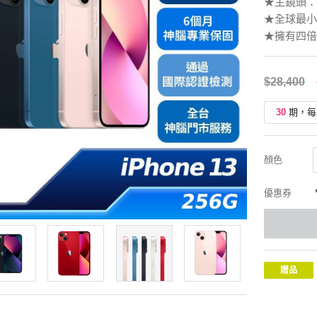
★主鏡頭：
★全球最小
★擁有四倍
$28,400
30
期，每
顏色
優惠券
贈品