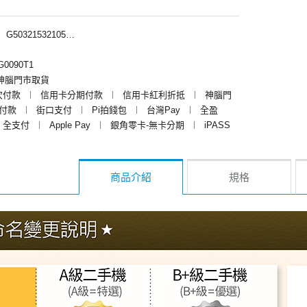
︱
G50321532105、G50321536005、G50321530005、G50321539005、G50321535005、G50321532005
0090T1
神腦門市取貨
次付款
︱
信用卡分期付款
︱
信用卡紅利折抵
︱
神腦門
y付款
︱
街口支付
︱
Pi拍錢包
︱
台灣Pay
︱
全盈
全支付
︱
Apple Pay
︱
銀角零卡-無卡分期
︱
iPASS
商品介紹
規格