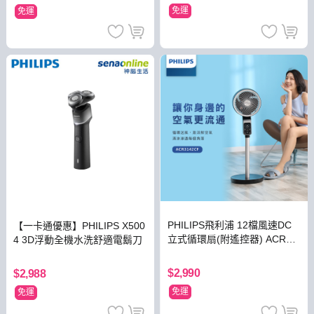
免運
免運
PHILIPS飛利浦 12檔風速DC
【一卡通優惠】PHILIPS X500
立式循環扇(附遙控器) ACR31
4 3D浮動全機水洗舒適電鬍刀
42CF
$2,990
$2,988
免運
免運