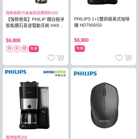
強勢爸氣!今夏最狂送禮現折400
PHILIPS 1+1雙研磨美式咖啡
【強勢爸氣】PHILIP 鑽白極淨
機 HD7900/50
智能鑽石音波電動牙刷 HX992
4【贈亮白刷頭】
$6,990
$6,888
免運
券
折
贈
免運
贈神腦幣300