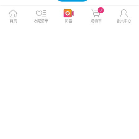
0
首頁
收藏清單
影音
購物車
會員中心
售完，補貨中
PHILIPS 人體工學舒適型真無
PHILIPS 強力低音入耳式無線
線藍牙耳機(白)-TAT1108WT
藍牙耳機(黑)-TAT1109BK
$990
$990
免運
免運