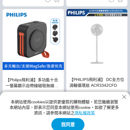
【PHILIPS飛利浦】 DC全方位
【Philips飛利浦】多功能十合
渦輪循環扇 ACR3342CFD
一螢幕顯示自帶線磁吸無線充
行動電源10000mAh _百搭黑
$3,290
$1,490
本網站使用cookies以提供更優質的購物體驗，若您繼續瀏覽
本網站內容，即表示您同意本網站使用cookie。如欲了解更多
免運
資訊，請參閱本網站之
隱私權政策
我同意