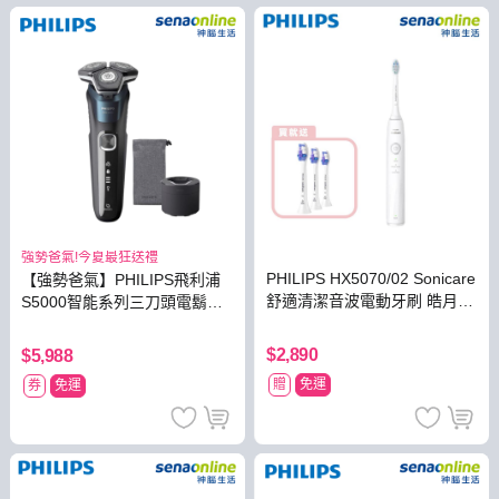
強勢爸氣!今夏最狂送禮
PHILIPS HX5070/02 Sonicare
【強勢爸氣】PHILIPS飛利浦
舒適清潔音波電動牙刷 皓月白
S5000智能系列三刀頭電鬍刀
【贈抗敏刷頭 3入組】
S5889/60
$2,890
$5,988
贈
免運
券
免運