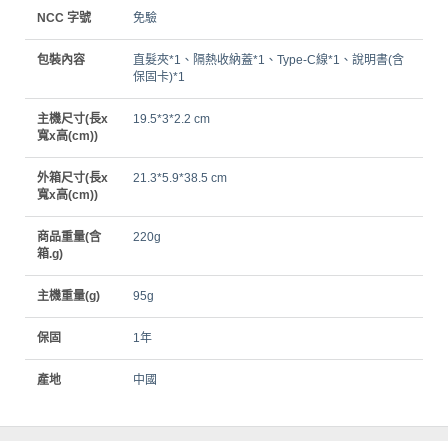
NCC 字號
免驗
包裝內容
直髮夾*1、隔熱收納蓋*1、Type-C線*1、說明書(含
保固卡)*1
主機尺寸(長x
19.5*3*2.2 cm
寬x高(cm))
外箱尺寸(長x
21.3*5.9*38.5 cm
寬x高(cm))
商品重量(含
220g
箱.g)
主機重量(g)
95g
保固
1年
產地
中國