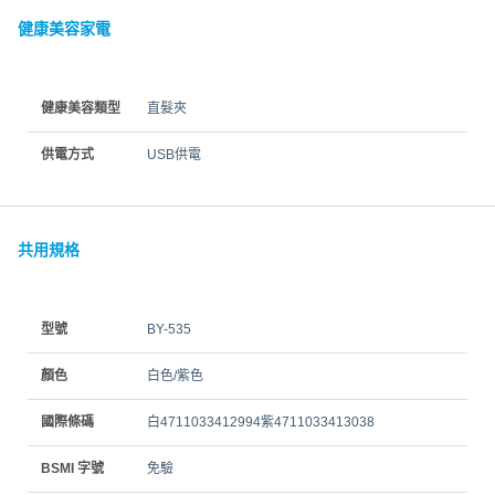
健康美容家電
健康美容類型
直髮夾
供電方式
USB供電
共用規格
型號
BY-535
顏色
白色/紫色
國際條碼
白4711033412994紫4711033413038
BSMI 字號
免驗