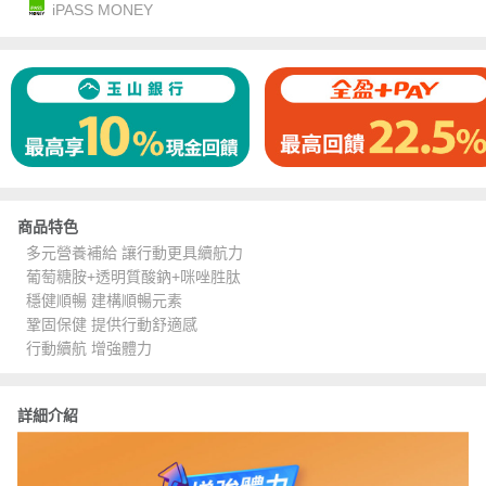
iPASS MONEY
商品特色
多元營養補給 讓行動更具續航力
葡萄糖胺+透明質酸鈉+咪唑胜肽
穩健順暢 建構順暢元素
鞏固保健 提供行動舒適感
行動續航 增強體力
詳細介紹