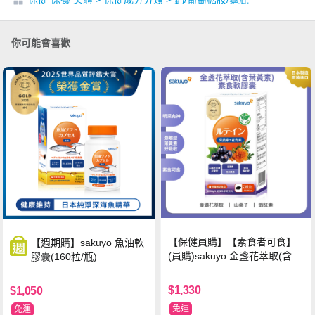
你可能會喜歡
【保健員購】【素食者可食】
【週期購】sakuyo 魚油軟
(員購)sakuyo 金盞花萃取(含葉
膠囊(160粒/瓶)
黃素)素食軟膠囊(食品)(30顆/
瓶)
$1,330
$1,050
免運
免運