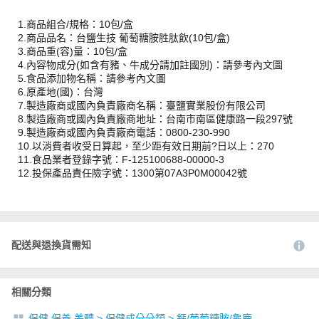
1.商品組合/規格：10包/盒
2.商品品名：台鹽生技 葡萄糖胺胜肽飲(10包/盒)
3.商品重(容)量：10包/盒
4.內容物成分(如含有豬、牛成分請加註國別)：請參考內文圖
5.食品添加物名稱：請參考內文圖
6.原產地(國)：台灣
7.製造廠商或國內負責廠商名稱：臺鹽實業股份有限公司
8.製造廠商或國內負責廠商地址：台南市南區健康路一段297號
9.製造廠商或國內負責廠商電話：0800-230-990
10.以消費者收受日算起，至少距有效日期前?日以上：270
11.食品業者登錄字號：F-125100688-00000-3
12.投保產品責任險字號：1300第07A3P0M00042號
配送與退換貨需知
相關分類
保健 保養 美體
>
保健成分分類
>
鈣/葡萄糖胺/龜鹿