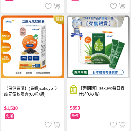
【週期購】sakuyo每日青
【保健員購】(員購)sakuyo 芝
汁(30入/盒)
麻元氣軟膠囊(60粒/瓶)
$693
$1,500
免運
免運