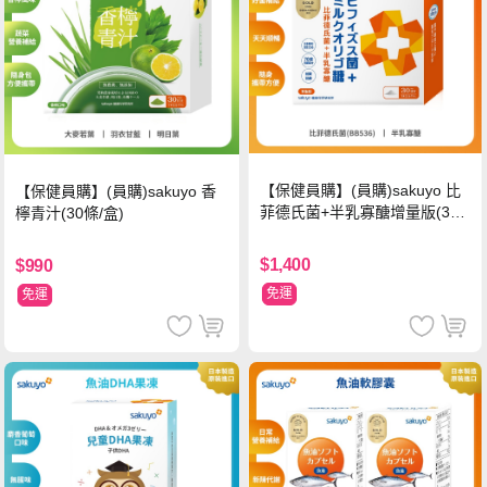
【保健員購】(員購)sakuyo 比
【保健員購】(員購)sakuyo 香
菲德氏菌+半乳寡醣增量版(30
檸青汁(30條/盒)
條_盒)
$1,400
$990
免運
免運