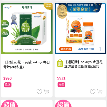
【週期購】sakuyo 金盞花
【保健員購】(員購)sakuyo每日
萃取葉黃素軟膠囊(30粒/
青汁(30條/盒)
瓶)
$931
$990
免運
免運