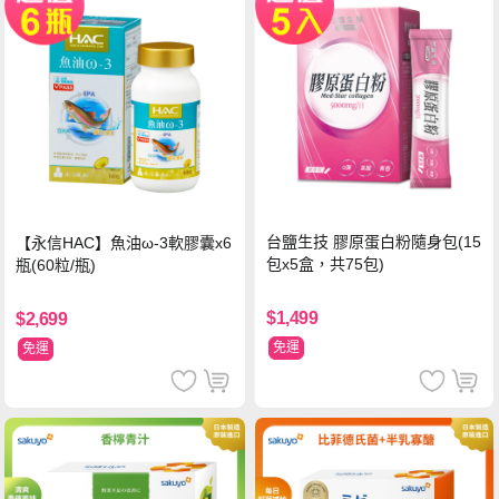
台鹽生技 膠原蛋白粉隨身包(15
【永信HAC】魚油ω-3軟膠囊x6
包x5盒，共75包)
瓶(60粒/瓶)
$1,499
$2,699
免運
免運