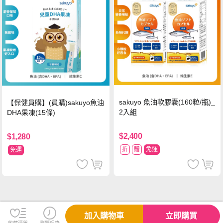
sakuyo 魚油軟膠囊(160粒/瓶)_
【保健員購】(員購)sakuyo魚油
2入組
DHA果凍(15條)
$2,400
$1,280
折
贈
免運
免運
加入購物車
立即購買