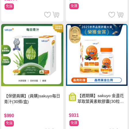
免運
免運
【週期購】sakuyo 金盞花
【保健員購】(員購)sakuyo每日
萃取葉黃素軟膠囊(30粒/
青汁(30條/盒)
瓶)
$931
$990
免運
免運