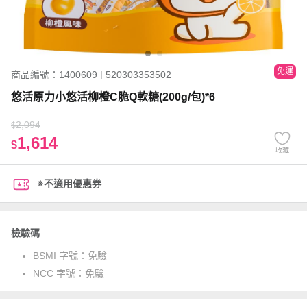
免運
商品編號：1400609 | 520303353502
悠活原力小悠活柳橙C脆Q軟糖(200g/包)*6
2,094
$
1,614
$
收藏
※不適用優惠券
檢驗碼
BSMI 字號：
免驗
NCC 字號：
免驗