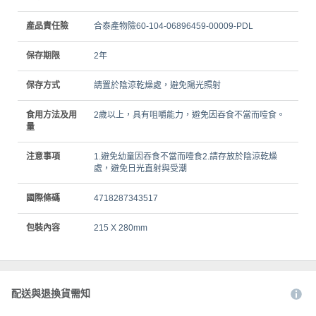
產品責任險
合泰產物險60-104-06896459-00009-PDL
保存期限
2年
保存方式
請置於陰涼乾燥處，避免陽光照射
食用方法及用
2歲以上，具有咀嚼能力，避免因吞食不當而噎食。
量
注意事項
1.避免幼童因吞食不當而噎食2.請存放於陰涼乾燥
處，避免日光直射與受潮
國際條碼
4718287343517
包裝內容
215 X 280mm
配送與退換貨需知