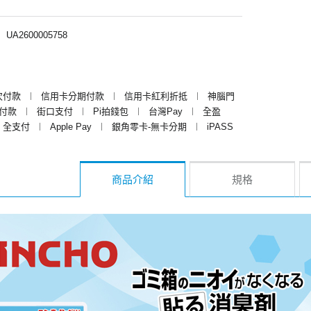
︱
UA2600005758
次付款
︱
信用卡分期付款
︱
信用卡紅利折抵
︱
神腦門
y付款
︱
街口支付
︱
Pi拍錢包
︱
台灣Pay
︱
全盈
全支付
︱
Apple Pay
︱
銀角零卡-無卡分期
︱
iPASS
商品介紹
規格