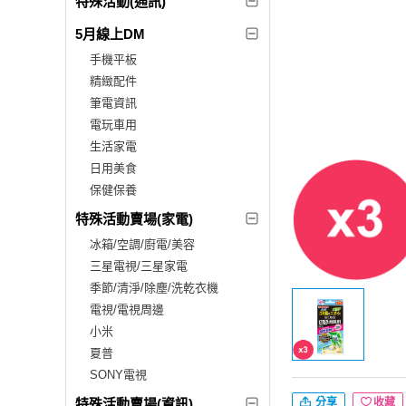
特殊活動(通訊)
5月線上DM
手機平板
精緻配件
筆電資訊
電玩車用
生活家電
日用美食
保健保養
特殊活動賣場(家電)
冰箱/空調/廚電/美容
三星電視/三星家電
季節/清淨/除塵/洗乾衣機
電視/電視周邊
小米
夏普
SONY電視
特殊活動賣場(資訊)
分享
收藏