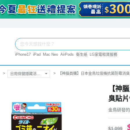
iPhone17
iPad
Mac Neo
AirPods
衛生紙
LG家電租賃服務
【神腦員購】日本金鳥垃圾桶抗菌防霉消臭
日用保健隱藏活動賣場
【神腦
臭貼片
金鳥研發的
$1,099