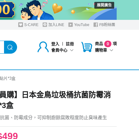
展開廣告
S-CARE
加入LINE
YouTube
FB粉絲團
商品
項
登入
︱
註冊
0
購物車
會員中心
貼片*3盒
員購】日本金鳥垃圾桶抗菌防霉消
*3盒
抗菌、防霉成分，可抑制廚餘腐敗程度防止臭味產生
$499