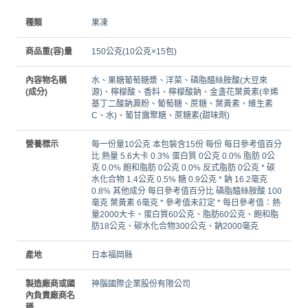
種類
果凍
商品重(容)量
150公克(10公克×15包)
內容物名稱
水、果糖葡萄糖漿、洋菜、磷脂醯絲胺酸(大豆來
(成分)
源)、檸檬酸、香料、檸檬酸鈉、金盞花葉黃素(辛烯
基丁二酸鈉澱粉、葡萄糖、蔗糖、葉黃素、維生素
C、水)、葡甘露聚糖、蔗糖素(甜味劑)
營養標示
每一份量10公克 本包裝含15份 每份 每日參考值百分
比 熱量 5.6大卡 0.3% 蛋白質 0公克 0.0% 脂肪 0公
克 0.0% 飽和脂肪 0公克 0.0% 反式脂肪 0公克 * 碳
水化合物 1.4公克 0.5% 糖 0.9公克 * 鈉 16.2毫克
0.8% 其他成分 每日參考值百分比 磷脂醯絲胺酸 100
毫克 葉黃素 6毫克 * 參考值未訂定 * 每日參考值：熱
量2000大卡、蛋白質60公克、脂肪60公克、飽和脂
肪18公克、碳水化合物300公克、鈉2000毫克
產地
日本福岡縣
製造廠商或國
神腦國際企業股份有限公司
內負責廠商名
稱