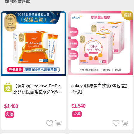
你可能會喜歡
sakuyo膠原蛋白胜肽(30包/盒)
【週期購】sakuyo Fit Bio
2入組
比菲德氏菌盒裝版(30條/
盒)
$1,540
$1,400
免運
免運