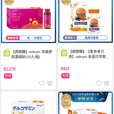
【週期購】【素食者可
【週期購】sakuyo 青春膠
食】sakuyo 金盞花萃取
原濃縮飲(10入/箱)
(含葉黃素)素食軟膠囊(食
品)(30顆/瓶)
$931
$1,176
免運
免運