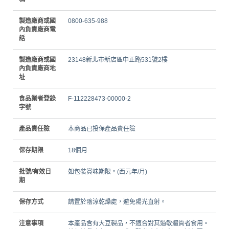
製造廠商或國
0800-635-988
內負責廠商電
話
製造廠商或國
23148新北市新店區中正路531號2樓
內負責廠商地
址
食品業者登錄
F-112228473-00000-2
字號
產品責任險
本商品已投保產品責任險
保存期限
18個月
批號/有效日
如包裝賞味期限。(西元年/月)
期
保存方式
請置於陰涼乾燥處，避免陽光直射。
注意事項
本產品含有大豆製品，不適合對其過敏體質者食用。