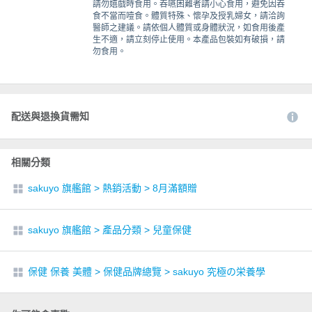
請勿嬉戲時食用。吞嚥困難者請小心食用，避免因吞
食不當而噎食。體質特殊、懷孕及授乳婦女，請洽詢
醫師之建議。請依個人體質或身體狀況，如食用後產
生不適，請立刻停止使用。本產品包裝如有破損，請
勿食用。
配送與退換貨需知
相關分類
sakuyo 旗艦館
>
熱銷活動
>
8月滿額贈
sakuyo 旗艦館
>
產品分類
>
兒童保健
保健 保養 美體
>
保健品牌總覽
>
sakuyo 究極の栄養學