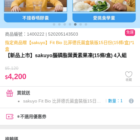
免運
商品編號：1400222 | 520205143503
指定商品贈【sakuyo】Fit Bio 比菲德氏菌盒裝版15日份(15條/盒)*1
盒
【新品上市】sakuyo腦磷脂葉黃素果凍(15條/盒) 4入組
5,120
$
4,200
$
收藏
買就送
sakuyo Fit Bio 比菲德氏菌盒裝版15日份(15條/盒)
數量：1
※不適用優惠券
檢驗碼