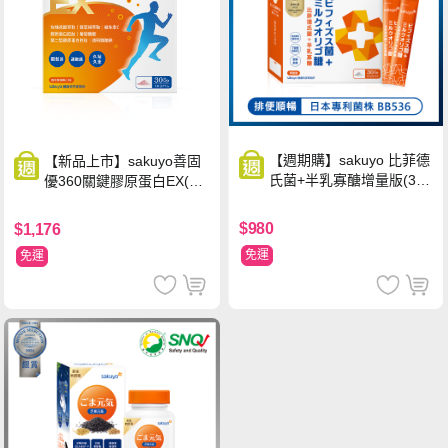
【週期購】sakuyo 比菲德
【新品上市】sakuyo善固
氏菌+半乳寡醣增量版(30
優360關鍵膠原蛋白EX(30
條/盒)
包/盒)
$980
$1,176
免運
免運