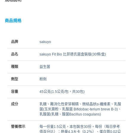
商品規格
品牌
sakuyo
品名
sakuyo Fit Bio 比菲德氏菌盒裝版(30條/盒)
種類
益生菌
劑型
粉劑
容量
45公克(1.5公克/包，共30包)
成分
乳糖、難消化性麥芽糊精、微結晶狀α-纖維素、乳酸
菌(玉米澱粉、乳酸菌 Bifidobac-terium breve B-3)、
乳酸菌(乳糖、酸菌Bacillus coagulans)
營養標示
每一份量1.5公克，本包裝含30份。每份（每日參考
值百分比）：熱量4.3大卡（0.2％）、蛋白質0.02公