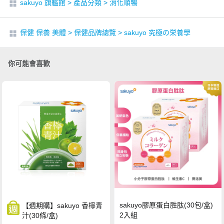
sakuyo 旗艦館
>
產品分類
>
消化順暢
保健 保養 美體
>
保健品牌總覽
>
sakuyo 究極の栄養學
你可能會喜歡
sakuyo膠原蛋白胜肽(30包/盒)
【週期購】sakuyo 香檸青
2入組
汁(30條/盒)