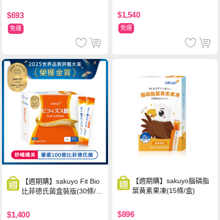
$1,540
$693
免運
免運
【週期購】sakuyo腦磷脂
【週期購】sakuyo Fit Bio
葉黃素果凍(15條/盒)
比菲德氏菌盒裝版(30條/
盒)
$896
$1,400