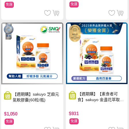
免運
免運
【週期購】【素食者可
【週期購】sakuyo 芝麻元
食】sakuyo 金盞花萃取
氣軟膠囊(60粒/瓶)
(含葉黃素)素食軟膠囊(食
品)(30顆/瓶)
$931
$1,050
免運
免運