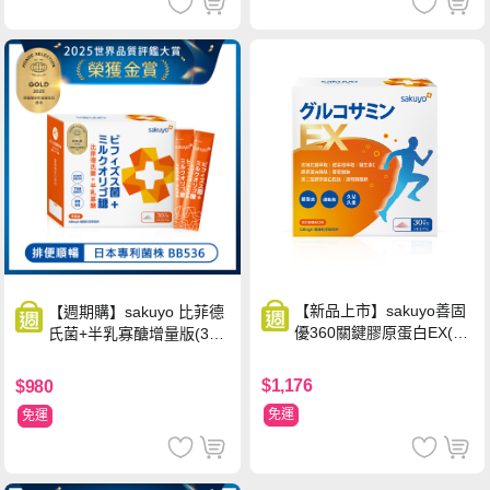
【新品上市】sakuyo善固
【週期購】sakuyo 比菲德
優360關鍵膠原蛋白EX(30
氏菌+半乳寡醣增量版(30
包/盒)
條/盒)
$1,176
$980
免運
免運