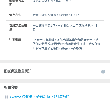
批號/有效日
如包裝賞味期限。(西元年/月)
期
保存方式
請置於陰涼乾燥處，避免陽光直射。
食用方法及用
每日建議量為1包，可直接到入口中或與冷開水一同
量
食用
注意事項
·本產品含有乳糖，不適合對其過敏體質者食用。請
依個人體質或身體狀況如食用後產生不適，請立刻停
止食用本產品包裝如有破損，請勿食用
配送與退換貨需知
相關分類
sakuyo 旗艦館
>
熱銷活動
>
8月滿額贈