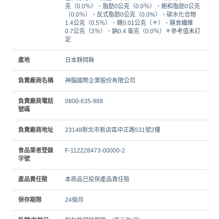
克（0.0％）、脂肪0公克（0.0％）、飽和脂肪0公克
（0.0％）、反式脂肪0公克（0.0%）、碳水化合物
1.4公克（0.5％）、糖0.01公克（＊）、膳食纖維
0.7公克（3％）、鈉0.4 毫克（0.0％）＊參考值未訂
定
產地
日本靜岡縣
負責廠商名稱
神腦國際企業股份有限公司
負責廠商電話
0800-635-988
號碼
負責廠商地址
23148新北市新店區中正路531號2樓
食品業者登錄
F-112228473-00000-2
字號
產品責任險
本商品已投保產品責任險
保存期限
24個月