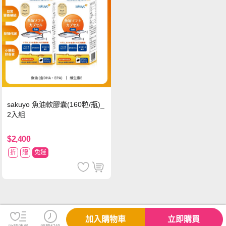
sakuyo 魚油軟膠囊(160粒/瓶)_
2入組
$2,400
折
贈
免運
加入購物車
立即購買