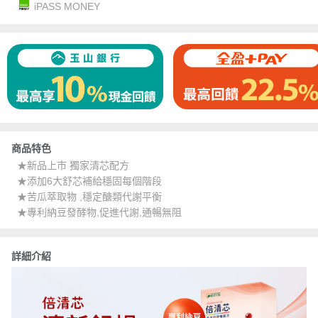
iPASS MONEY
商品特色
★新品上市 獨家清芯配方
★添加6大舒芯補給穩固每個階段
★苦瓜萃取物 ,穩定醣類代謝平衡
★專利納豆發酵物,促進代謝,通暢無阻
詳細介紹