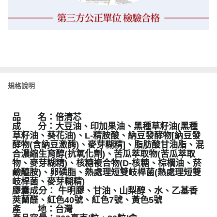
規格說明
品 名：倍清芯
成 分：大豆油、印加果油、黑種草籽油(黑種
草籽油、葵花油)、L-精胺酸、納豆發酵物[納豆發
酵物(含納豆激酶)、麥芽糊精]、脂肪酸甘油脂、混
合濃縮生育醇(抗氧化劑)、苦瓜萃取物(苦瓜萃取
物、麥芽糊精)、核糖複合物(D-核糖、棕櫚油、菸
鹼醯胺)、卵磷脂、熱處理短雙岐桿菌(熱處理短雙
岐桿菌、麥芽糊精)
膠囊成分： 牛明膠、甘油、山梨醇、水、乙基香
莢蘭醛、紅色40號、紅色7號、黃色5號
產 地：台灣