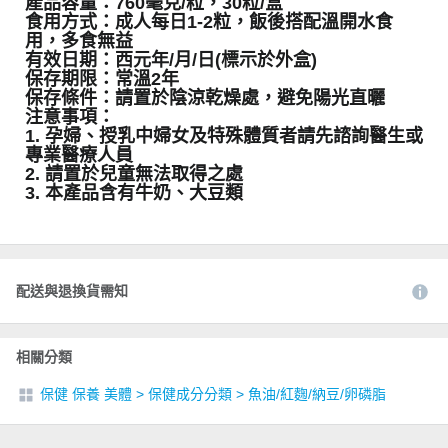
產品容量：760毫克/粒，30粒/盒
食用方式：成人每日1-2粒，飯後搭配溫開水食
用，多食無益
有效日期：西元年/月/日(標示於外盒)
保存期限：常溫2年
保存條件：請置於陰涼乾燥處，避免陽光直曬
注意事項：
1. 孕婦、授乳中婦女及特殊體質者請先諮詢醫生或
專業醫療人員
2. 請置於兒童無法取得之處
3. 本產品含有牛奶、大豆類
配送與退換貨需知
相關分類
保健 保養 美體
>
保健成分分類
>
魚油/紅麴/納豆/卵磷脂