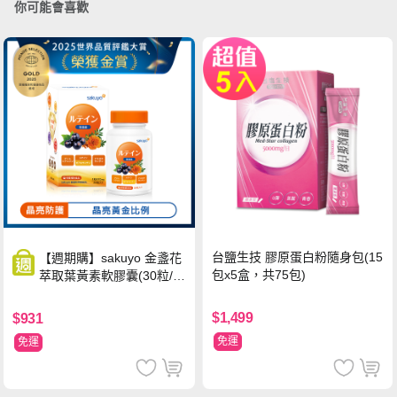
你可能會喜歡
台鹽生技 膠原蛋白粉隨身包(15
【週期購】sakuyo 金盞花
包x5盒，共75包)
萃取葉黃素軟膠囊(30粒/
瓶)
$1,499
$931
免運
免運