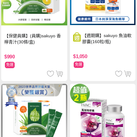
【週期購】sakuyo 魚油軟
【保健員購】(員購)sakuyo 香
膠囊(160粒/瓶)
檸青汁(30條/盒)
$1,050
$990
免運
免運