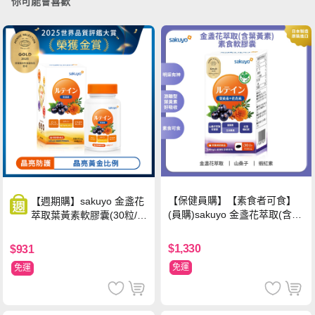
你可能會喜歡
【保健員購】【素食者可食】
【週期購】sakuyo 金盞花
(員購)sakuyo 金盞花萃取(含葉
萃取葉黃素軟膠囊(30粒/
黃素)素食軟膠囊(食品)(30顆/
瓶)
瓶)
$1,330
$931
免運
免運