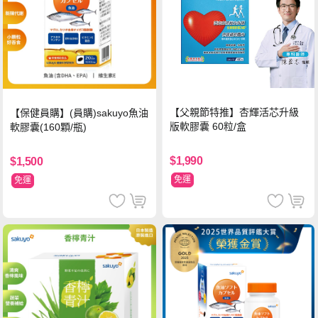
【父親節特推】杏輝活芯升級
【保健員購】(員購)sakuyo魚油
版軟膠囊 60粒/盒
軟膠囊(160顆/瓶)
$1,990
$1,500
免運
免運