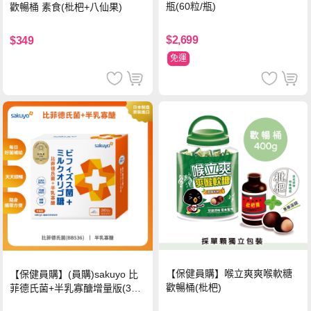
瓶(60粒/瓶)
歡暢桶 素食(枇杷+八仙果)
$2,699
$349
免運
【保健員購】喉立爽爽喉軟糖
【保健員購】(員購)sakuyo 比
歡暢桶(枇杷)
菲德氏菌+半乳寡醣增量版(30
條_盒)