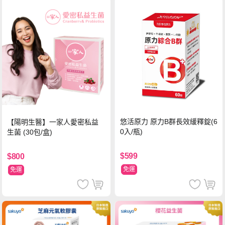
悠活原力 原力B群長效緩釋錠(6
【陽明生醫】一家人愛密私益
0入/瓶)
生菌 (30包/盒)
$599
$800
免運
免運