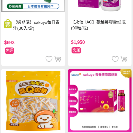
【永信HAC】蔓越莓膠囊x2瓶
【週期購】sakuyo每日青
(90粒/瓶)
汁(30入/盒)
$1,950
$693
免運
免運