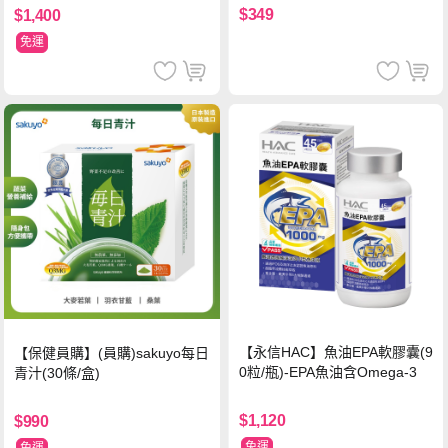
$349
$1,400
免運
【永信HAC】魚油EPA軟膠囊(9
【保健員購】(員購)sakuyo每日
0粒/瓶)-EPA魚油含Omega-3
青汁(30條/盒)
$1,120
$990
免運