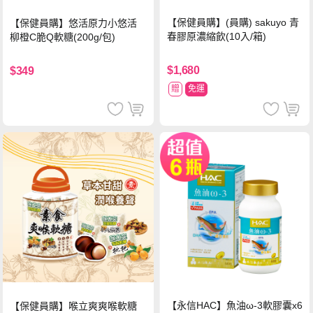
【保健員購】(員購) sakuyo 青
【保健員購】悠活原力小悠活
春膠原濃縮飲(10入/箱)
柳橙C脆Q軟糖(200g/包)
$1,680
$349
贈
免運
【永信HAC】魚油ω-3軟膠囊x6
【保健員購】喉立爽爽喉軟糖