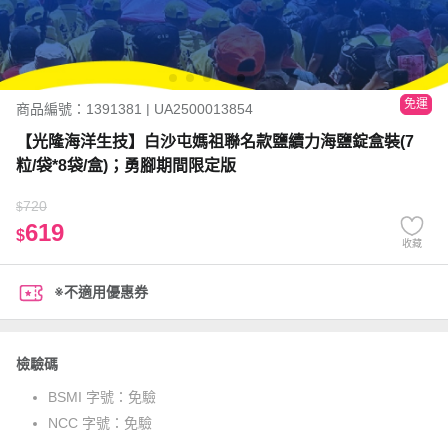
免運
商品編號：1391381 | UA2500013854
【光隆海洋生技】白沙屯媽祖聯名款鹽續力海鹽錠盒裝(7
粒/袋*8袋/盒)；勇腳期間限定版
720
$
619
$
收藏
※不適用優惠券
檢驗碼
BSMI 字號：
免驗
NCC 字號：
免驗