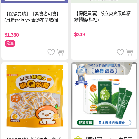
【保健員購】喉立爽爽喉軟糖
【保健員購】【素食者可食】
歡暢桶(枇杷)
(員購)sakuyo 金盞花萃取(含葉
黃素)素食軟膠囊(食品)(30顆/
瓶)
$349
$1,330
免運