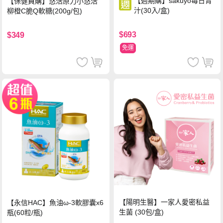
【週期購】sakuyo每日青
【保健員購】悠活原力小悠活
汁(30入/盒)
柳橙C脆Q軟糖(200g/包)
$693
$349
免運
【陽明生醫】一家人愛密私益
【永信HAC】魚油ω-3軟膠囊x6
生菌 (30包/盒)
瓶(60粒/瓶)