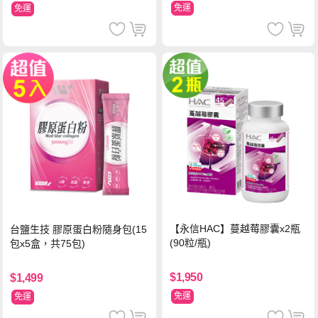
免運
免運
【永信HAC】蔓越莓膠囊x2瓶
台鹽生技 膠原蛋白粉隨身包(15
(90粒/瓶)
包x5盒，共75包)
$1,950
$1,499
免運
免運