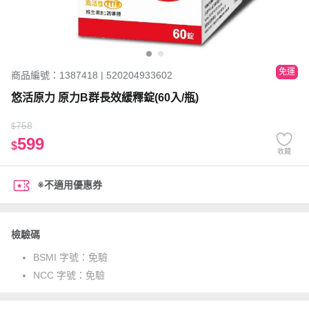
免運
商品編號：1387418 | 520204933602
悠活原力 原力B群長效緩釋錠(60入/瓶)
758
$
599
$
收藏
※不適用優惠券
檢驗碼
BSMI 字號：
免驗
NCC 字號：
免驗