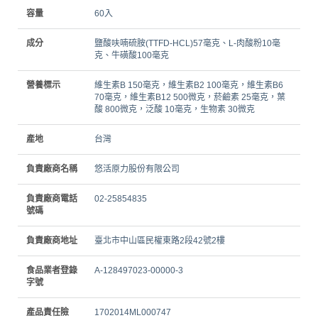
容量
60入
成分
鹽酸呋喃硫胺(TTFD-HCL)57毫克、L-肉酸粉10毫
克、牛磺酸100毫克
營養標示
維生素B 150毫克，維生素B2 100毫克，維生素B6
70毫克，維生素B12 500微克，菸鹼素 25毫克，葉
酸 800微克，泛酸 10毫克，生物素 30微克
產地
台灣
負責廠商名稱
悠活原力股份有限公司
負責廠商電話
02-25854835
號碼
負責廠商地址
臺北市中山區民權東路2段42號2樓
食品業者登錄
A-128497023-00000-3
字號
產品責任險
1702014ML000747