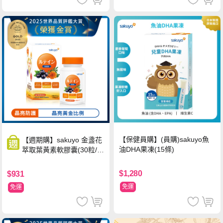
【保健員購】(員購)sakuyo魚
【週期購】sakuyo 金盞花
油DHA果凍(15條)
萃取葉黃素軟膠囊(30粒/
瓶)
$1,280
$931
免運
免運