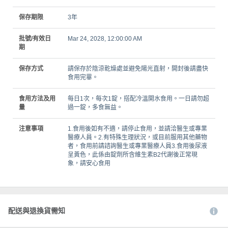
保存期限
3年
批號/有效日
Mar 24, 2028, 12:00:00 AM
期
保存方式
請保存於陰涼乾燥處並避免陽光直射，開封後請盡快
食用完畢。
食用方法及用
每日1次，每次1錠，搭配冷溫開水食用。一日請勿超
量
過一錠，多食無益。
注意事項
1.食用後如有不適，請停止食用，並請洽醫生或專業
醫療人員。2.有特殊生理狀況，或目前服用其他藥物
者，食用前請諮詢醫生或專業醫療人員3.食用後尿液
呈黃色，此係由錠劑所含維生素B2代謝後正常現
象，請安心食用
配送與退換貨需知