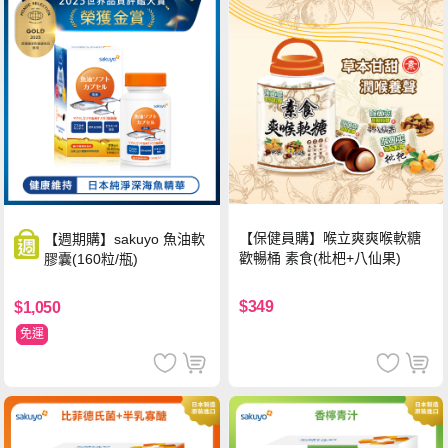
【保健員購】喉立爽爽喉軟糖
【週期購】sakuyo 魚油軟
歡暢桶 素食(枇杷+八仙果)
膠囊(160粒/瓶)
$349
$1,050
免運