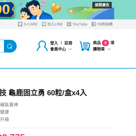
展開廣告
S-CARE
加入LINE
YouTube
FB粉絲團
商品
項
登入
︱
註冊
0
購物車
會員中心
技 龜鹿固立勇 60粒/盒x4入
補氣養神
健康
升級