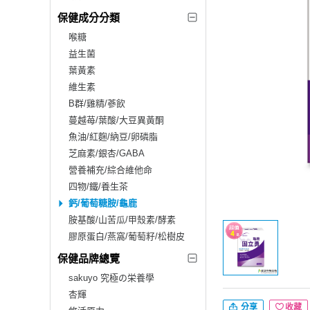
保健成分分類
喉糖
益生菌
葉黃素
維生素
B群/雞精/蔘飲
蔓越苺/葉酸/大豆異黃酮
魚油/紅麴/納豆/卵磷脂
芝麻素/銀杏/GABA
營養補充/綜合維他命
四物/鐵/養生茶
鈣/葡萄糖胺/龜鹿
胺基酸/山苦瓜/甲殼素/酵素
膠原蛋白/燕窩/葡萄籽/松樹皮
保健品牌總覽
sakuyo 究極の栄養學
杏輝
分享
收藏