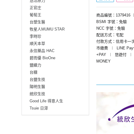
悠活原力
正官庄
葡萄王
商品編號：1379416
BSMI 字號：免驗
台塑生醫
NCC 字號：免驗
牧星人MUMU STAR
配送方式：宅配
李時珍
付款方式：信用卡一
順天本草
市繳費
︱
LINE Pa
永信藥品 HAC
+PAY
︱
悠遊付
︱
碧而優 BioOne
MONEY
鹽續力
台糖
台鹽生技
陽明生醫
統欣生技
Good Life 得意人生
Tsuie 日濢