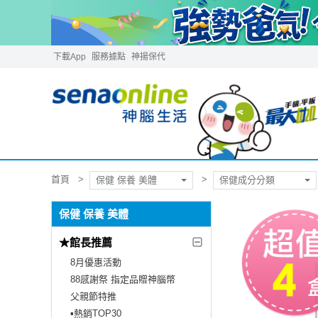
下載App
服務據點
神揚保代
首頁
保健 保養 美體
保健成分分類
保健 保養 美體
★館長推薦
8月優惠活動
88感謝祭 指定品贈神腦幣
父親節特推
▪︎熱銷TOP30