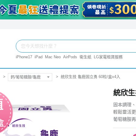
iPhone17
iPad
Mac Neo
AirPods
衛生紙
LG家電租賃服務
統欣生技 龜鹿固立勇 60粒/盒x4入
鈣/葡萄糖胺/龜鹿
統欣生
固本調理、
輕鬆靈活更
葡萄糖胺再