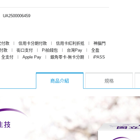
︱
UA2500006459
次付款
︱
信用卡分期付款
︱
信用卡紅利折抵
︱
神腦門
y付款
︱
街口支付
︱
Pi拍錢包
︱
台灣Pay
︱
全盈
全支付
︱
Apple Pay
︱
銀角零卡-無卡分期
︱
iPASS
商品介紹
規格