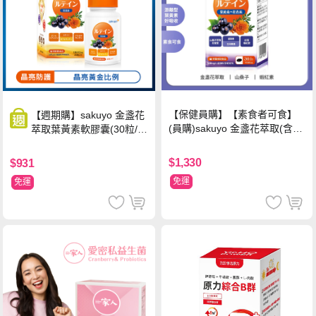
【保健員購】【素食者可食】
【週期購】sakuyo 金盞花
(員購)sakuyo 金盞花萃取(含葉
萃取葉黃素軟膠囊(30粒/
黃素)素食軟膠囊(食品)(30顆/
瓶)
瓶)
$1,330
$931
免運
免運