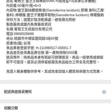
品名:葡萄王 靈芝王精華飲60ML*6瓶禮盒×3(高單位多醣體)
內容量:60毫升/瓶×6×3
內容物:靈芝菌絲體發酵液(Ganoderma lucidum).蔗糖.香料(乙醇.
香料).檸檬酸.靈芝子實體萃取物(Ganoderma lucidum).檸檬酸鈉
保存方法：請置於陰涼乾燥處，避免陽光照射
製造廠商或國內負責廠商資訊
名稱:葡萄王生技股份有限公司
電話:0800028686
地址:桃園市中壢區龍岡路3段60號
原產地(國):台灣
食品業者登錄字號: H-111880517-00001-7
食品是否投保產品責任險:第一產物保險5000萬
退貨條件：除商品本身有瑕疵可辦理退貨，商品一經使用或損毀
即不可退貨，退貨必須保留紙箱及商品組合之齊全及完整性。
見證人親身體驗供參考，其成效會因個人體質與保健方式而異。
配送與退換貨需知
相關分類