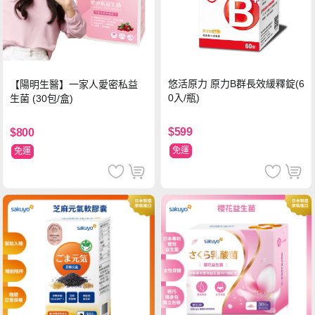
悠活原力 原力B群長效緩釋錠(6
【陽明生醫】一家人愛密私益
0入/瓶)
生菌 (30包/盒)
$599
$800
免運
免運