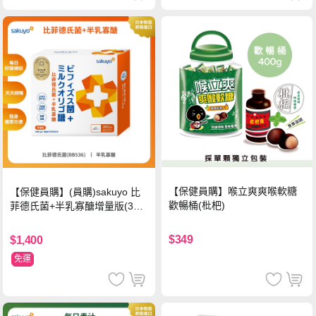
【保健員購】喉立爽爽喉軟糖
【保健員購】(員購)sakuyo 比
歡暢桶(枇杷)
菲德氏菌+半乳寡醣增量版(30
條_盒)
$349
$1,400
免運