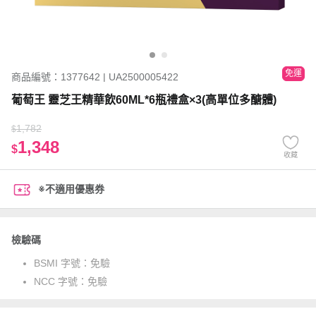
免運
商品編號：1377642 | UA2500005422
葡萄王 靈芝王精華飲60ML*6瓶禮盒×3(高單位多醣體)
1,782
$
1,348
$
收藏
※不適用優惠券
檢驗碼
BSMI 字號：
免驗
NCC 字號：
免驗