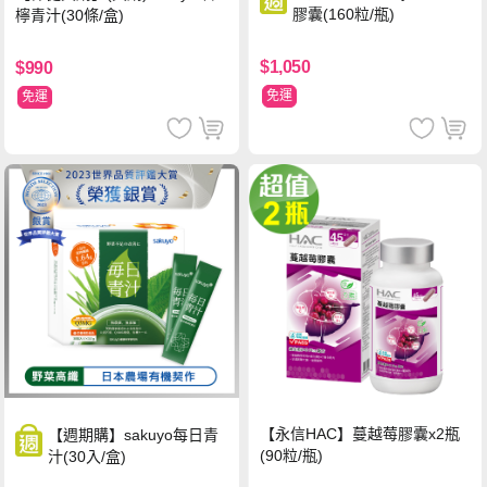
膠囊(160粒/瓶)
檸青汁(30條/盒)
$1,050
$990
免運
免運
【永信HAC】蔓越莓膠囊x2瓶
【週期購】sakuyo每日青
(90粒/瓶)
汁(30入/盒)