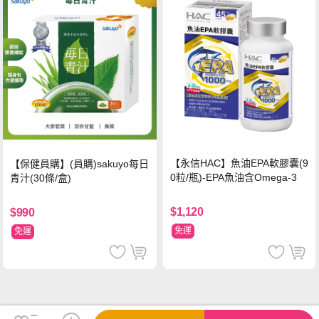
【永信HAC】魚油EPA軟膠囊(9
【保健員購】(員購)sakuyo每日
0粒/瓶)-EPA魚油含Omega-3
青汁(30條/盒)
$1,120
$990
免運
免運