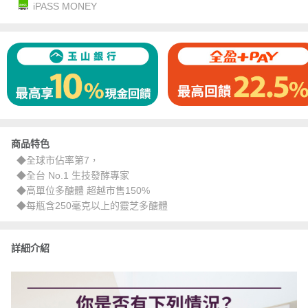
iPASS MONEY
商品特色
◆全球市佔率第7，
◆全台 No.1 生技發酵專家
◆高單位多醣體 超越市售150%
◆每瓶含250毫克以上的靈芝多醣體
詳細介紹