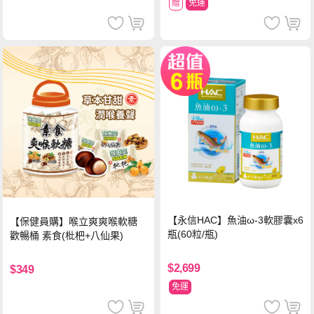
贈
免運
【永信HAC】魚油ω-3軟膠囊x6
【保健員購】喉立爽爽喉軟糖
瓶(60粒/瓶)
歡暢桶 素食(枇杷+八仙果)
$2,699
$349
免運