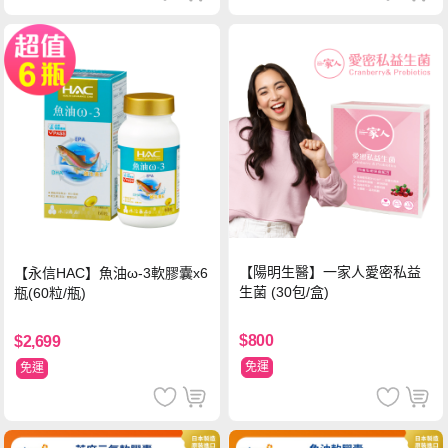
【陽明生醫】一家人愛密私益
【永信HAC】魚油ω-3軟膠囊x6
生菌 (30包/盒)
瓶(60粒/瓶)
$800
$2,699
免運
免運