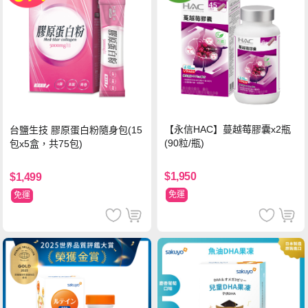
【永信HAC】蔓越莓膠囊x2瓶
台鹽生技 膠原蛋白粉隨身包(15
(90粒/瓶)
包x5盒，共75包)
$1,950
$1,499
免運
免運