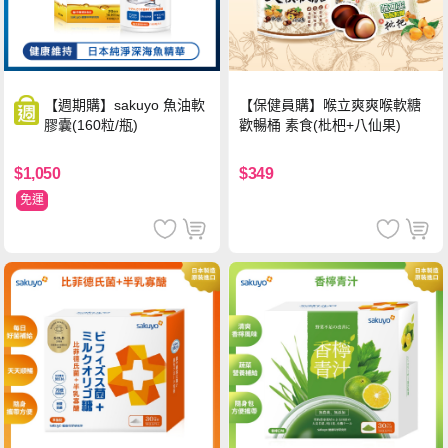
【保健員購】喉立爽爽喉軟糖
【週期購】sakuyo 魚油軟
歡暢桶 素食(枇杷+八仙果)
膠囊(160粒/瓶)
$349
$1,050
免運