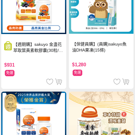
【保健員購】(員購)sakuyo魚
【週期購】sakuyo 金盞花
油DHA果凍(15條)
萃取葉黃素軟膠囊(30粒/
瓶)
$1,280
$931
免運
免運