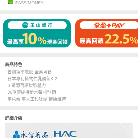
iPASS MONEY
商品特色
告別換季敏感 全素可食
日本專利植物性乳酸菌K-2
β-聚葡萄糖增強體力
36倍濃縮接骨木莓+鋅+硒
零色素 零人工甜味劑 健康維持
詳細介紹