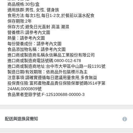
商品規格:30包/盒
適用族群:男性, 女性, 健身族
食用方法:每次1包,每日1-2次,於餐前以溫水配食
保存期限:2年
保存方式:避免日光直射 高溫 潮濕
營養標示:請參考內文圖
熱量：請參考內文圖
每份營養成份：請參考內文圖
食品添加物名稱：請參考內文圖
進口商或製造商名稱永信藥品工業股份有限公司
進口商或製造商電話號碼:0800-012-678
進口商或製造商地址:台中市大甲區中山路一段1191號
製造日期/有效期限：依商品外包裝標示為主
注意事項:請確實遵循每日建議用量食用,多食無益
投保責任險:富邦產物產品責任保險保單號碼0514字第
24AML0000809號
食品業者登錄字號:F-125100688-00000-3
配送與退換貨需知