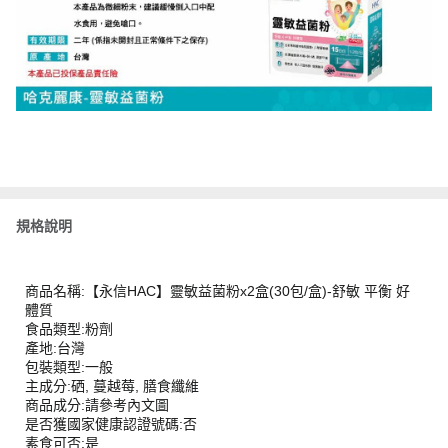
規格說明
商品名稱:【永信HAC】靈敏益菌粉x2盒(30包/盒)-舒敏 平衡 好
體質
食品類型:粉劑
產地:台灣
包裝類型:一般
主成分:硒, 蔓越莓, 膳食纖維
商品成分:請參考內文圖
是否獲國家健康認證號碼:否
素食可否:是