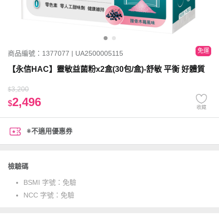
免運
商品編號：1377077 | UA2500005115
【永信HAC】靈敏益菌粉x2盒(30包/盒)-舒敏 平衡 好體質
3,200
$
2,496
$
收藏
※不適用優惠券
檢驗碼
BSMI 字號：
免驗
NCC 字號：
免驗