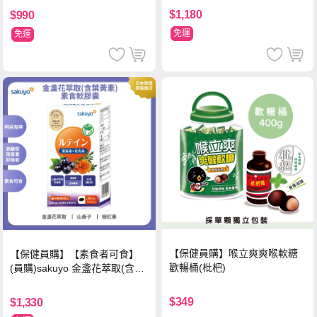
$1,180
$990
免運
免運
【保健員購】喉立爽爽喉軟糖
【保健員購】【素食者可食】
歡暢桶(枇杷)
(員購)sakuyo 金盞花萃取(含葉
黃素)素食軟膠囊(食品)(30顆/
瓶)
$349
$1,330