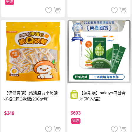
免運
【週期購】sakuyo每日青
【保健員購】悠活原力小悠活
汁(30入/盒)
柳橙C脆Q軟糖(200g/包)
$693
$349
免運