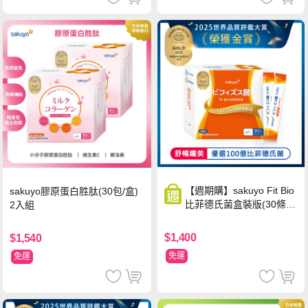
【週期購】sakuyo Fit Bio
sakuyo膠原蛋白胜肽(30包/盒)
比菲德氏菌盒裝版(30條/
2入組
盒)
$1,400
$1,540
免運
免運