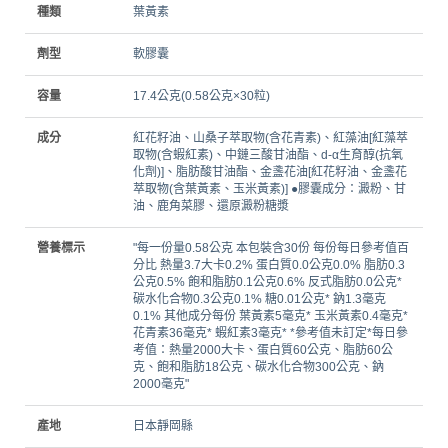
種類
葉黃素
劑型
軟膠囊
容量
17.4公克(0.58公克×30粒)
成分
紅花籽油、山桑子萃取物(含花青素)、紅藻油[紅藻萃
取物(含蝦紅素)、中鏈三酸甘油酯、d-α生育醇(抗氧
化劑)]、脂肪酸甘油酯、金盞花油[紅花籽油、金盞花
萃取物(含葉黃素、玉米黃素)] ●膠囊成分：澱粉、甘
油、鹿角菜膠、還原澱粉糖漿
營養標示
"每一份量0.58公克 本包裝含30份 每份每日參考值百
分比 熱量3.7大卡0.2% 蛋白質0.0公克0.0% 脂肪0.3
公克0.5% 飽和脂肪0.1公克0.6% 反式脂肪0.0公克*
碳水化合物0.3公克0.1% 糖0.01公克* 鈉1.3毫克
0.1% 其他成分每份 葉黃素5毫克* 玉米黃素0.4毫克*
花青素36毫克* 蝦紅素3毫克* *參考值未訂定*每日參
考值：熱量2000大卡、蛋白質60公克、脂肪60公
克、飽和脂肪18公克、碳水化合物300公克、鈉
2000毫克"
產地
日本靜岡縣