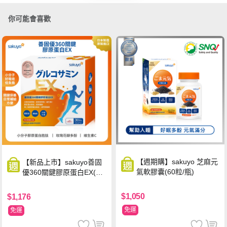
你可能會喜歡
【週期購】sakuyo 芝麻元
【新品上市】sakuyo善固
氣軟膠囊(60粒/瓶)
優360關鍵膠原蛋白EX(30
包/盒)
$1,050
$1,176
免運
免運