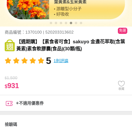
免運
商品編號：1370100 | 520203313602
【週期購】【素食者可食】sakuyo 金盞花萃取(含葉
黃素)素食軟膠囊(食品)(30顆/瓶)
5
1則評論
1,500
$
931
$
收藏
※不適用優惠券
檢驗碼