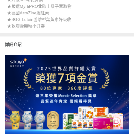
★嚴選MyrtiPRO北歐山桑子萃取物
★德國AstaZine蝦紅素
★BGG Lutein游離型葉黃素好吸收
★軟膠囊顆粒小好吞
詳細介紹