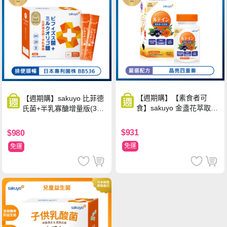
【週期購】【素食者可
【週期購】sakuyo 比菲德
食】sakuyo 金盞花萃取
氏菌+半乳寡醣增量版(30
(含葉黃素)素食軟膠囊(食
條/盒)
品)(30顆/瓶)
$931
$980
免運
免運