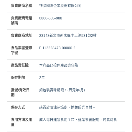
負責廠商名稱
神腦國際企業股份有限公司
負責廠商電話
0800-635-988
號碼
負責廠商地址
23148新北市新店區中正路531號2樓
食品業者登錄
F-112228473-00000-2
字號
產品責任險
本商品已投保產品責任險
保存期限
2年
批號/有效日
如包裝賞味期限。(西元年/月)
期
保存方式
請置於陰涼乾燥處，避免陽光直射。
食用方法及用
成人每日建議食用１粒，建議餐後服用，純素可食
量