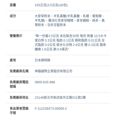
容量
105公克(3.5公克x30包)
成分
大麥草粉末、半乳寡醣(半乳寡醣、乳糖、葡萄糖、
半乳糖)、難消化性麥芽糊精、麥芽糖醇、抹茶、桑
葉粉末、羽衣甘藍粉末
營養標示
"每一份量3.5公克 本包裝含30份 每份 熱量 10.5大卡
蛋白質 0.3公克 脂肪 0.1公克 飽和脂肪 0.01公克 反
式脂肪 0.0公克 碳水化合物 2.9公克 糖 0.3公克 膳食
纖維 1.6公克 鈉 0.6毫克"
產地
日本靜岡縣
負責廠商名稱
神腦國際企業股份有限公司
負責廠商電話
0800-635-988
號碼
負責廠商地址
23148新北市新店區中正路531號2樓
食品業者登錄
F-112228473-00000-2
字號