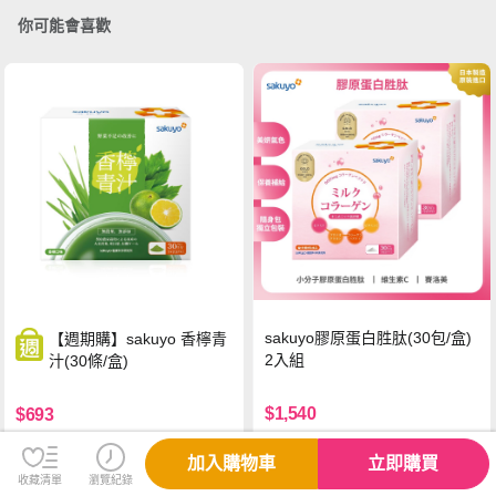
你可能會喜歡
sakuyo膠原蛋白胜肽(30包/盒)
【週期購】sakuyo 香檸青
2入組
汁(30條/盒)
$1,540
$693
免運
免運
加入購物車
立即購買
收藏清單
瀏覽紀錄