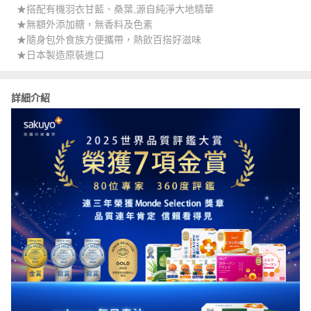
★搭配有機羽衣甘藍、桑葉,源自純淨大地精華
★無額外添加糖，無香料及色素
★隨身包外食族方便攜帶，熱飲百搭好滋味
★日本製造原裝進口
詳細介紹