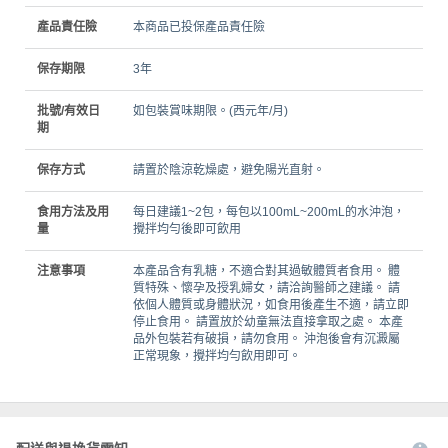
產品責任險
本商品已投保產品責任險
保存期限
3年
批號/有效日
如包裝賞味期限。(西元年/月)
期
保存方式
請置於陰涼乾燥處，避免陽光直射。
食用方法及用
每日建議1~2包，每包以100mL~200mL的水沖泡，
量
攪拌均勻後即可飲用
注意事項
本產品含有乳糖，不適合對其過敏體質者食用。 體
質特殊、懷孕及授乳婦女，請洽詢醫師之建議。 請
依個人體質或身體狀況，如食用後產生不適，請立即
停止食用。 請置放於幼童無法直接拿取之處。 本產
品外包裝若有破損，請勿食用。 沖泡後會有沉澱屬
正常現象，攪拌均勻飲用即可。