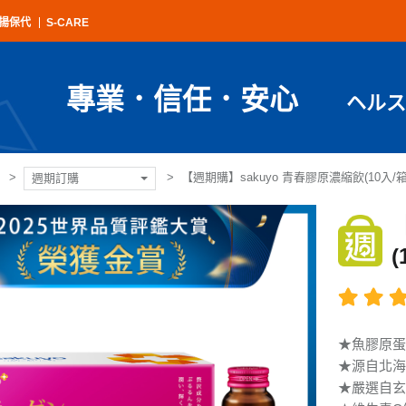
揚保代
S-CARE
專業．信任．安心
ヘルス
【週期購】sakuyo 青春膠原濃縮飲(10入/箱
週期訂購
(
★魚膠原蛋白
★源自北海
★嚴選自玄