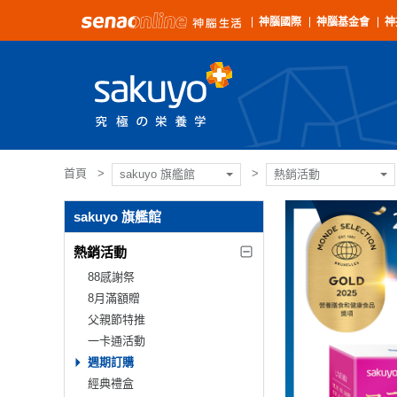
神腦國際
神腦基金會
神
首頁
sakuyo 旗艦館
熱銷活動
sakuyo 旗艦館
熱銷活動
88感謝祭
8月滿額贈
父親節特推
一卡通活動
週期訂購
經典禮盒