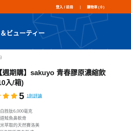
/
0
登入
註冊
購物車 (
)
＆ビューティー
)
【週期購】sakuyo 青春膠原濃縮飲
10入/箱)
5
1則評論
胜肽6,000毫克
道鮭魚鼻軟骨
米萃取的天然賽洛美