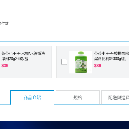
次付款
茶茶小王子-水槽/水管道洗
茶茶小王子-檸檬酸
淨劑20gX6錠/盒
潔劑便利罐300g/瓶
$39
$39
商品介紹
規格
配送與退