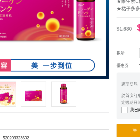
★維生素C
★橘子多多
$1,680
數量
優惠券
週期間隔
於首次訂
定週期日
我已
︱
520203323602