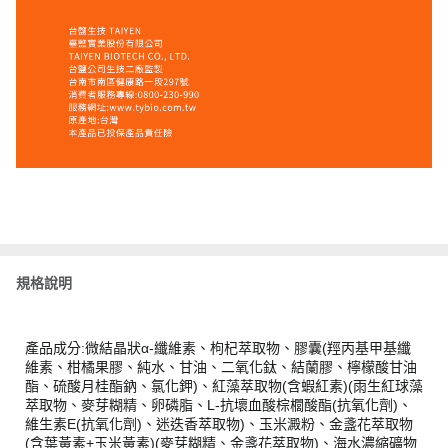
規格說明
產品成分:微結晶狀α-纖維素、枸杞萃取物、膠囊(羥丙基甲基纖
維素、柑橘果膠、純水、甘油、二氧化鈦、結蘭膠、檸檬酸甘油
酯、硫酸月桂酯鈉、氯化鉀)、紅藻萃取物(含蝦紅素)(雨生紅球藻
萃取物、麥芽糊精、卵磷脂、L-抗壞血酸棕櫚酸酯(抗氧化劑)、
維生素E(抗氧化劑)、迷迭香萃取物)、玉米澱粉、金盞花萃取物
(含葉黃素+玉米黃素)(麥芽糊精、金盞花萃取物)、海水濃縮礦物