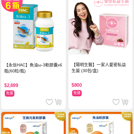
【陽明生醫】一家人愛密私益
【永信HAC】魚油ω-3軟膠囊x6
生菌 (30包/盒)
瓶(60粒/瓶)
$800
$2,699
免運
免運