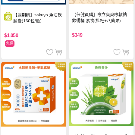
【保健員購】喉立爽爽喉軟糖
【週期購】sakuyo 魚油軟
歡暢桶 素食(枇杷+八仙果)
膠囊(160粒/瓶)
$349
$1,050
免運