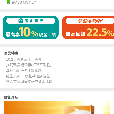
iPASS MONEY
商品特色
10:2葉黃素及玉米黃素
搭配珍貴蝦紅素(紅藻萃取物)
專利葡萄籽強化舒適感
維生素A、E助維持暗處視覺
符合美國國家院研究黃金比例
詳細介紹