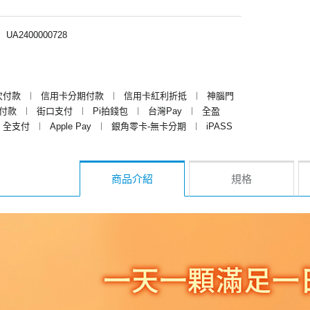
︱
UA2400000728
次付款
︱
信用卡分期付款
︱
信用卡紅利折抵
︱
神腦門
y付款
︱
街口支付
︱
Pi拍錢包
︱
台灣Pay
︱
全盈
全支付
︱
Apple Pay
︱
銀角零卡-無卡分期
︱
iPASS
商品介紹
規格