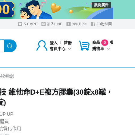
展開廣告
S-CARE
加入LINE
YouTube
FB粉絲團
商品
項
登入
︱
註冊
0
購物車
會員中心
240錠)
技 維他命D+E複方膠囊(30錠x8罐，
錠)
UP UP
體質
抗氧化作用