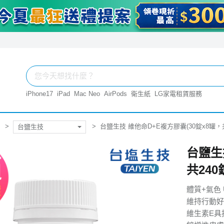
iPhone17
iPad
Mac Neo
AirPods
衛生紙
LG家電租賃服務
台鹽生技 維他命D+E複方膠囊(30錠x8罐，共
台鹽生技
台鹽生
共240
體質+氣色 
維持行動好
維生素E具