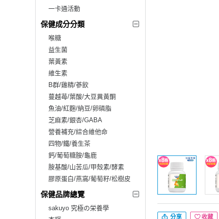
一卡通活動
保健成分分類
喉糖
益生菌
葉黃素
維生素
B群/雞精/蔘飲
蔓越苺/葉酸/大豆異黃酮
魚油/紅麴/納豆/卵磷脂
芝麻素/銀杏/GABA
營養補充/綜合維他命
四物/鐵/養生茶
鈣/葡萄糖胺/龜鹿
胺基酸/山苦瓜/甲殼素/酵素
膠原蛋白/燕窩/葡萄籽/松樹皮
保健品牌總覽
sakuyo 究極の栄養學
分享
收藏