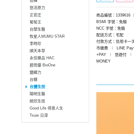
杏輝
悠活原力
正官庄
商品編號：1339616
BSMI 字號：免驗
葡萄王
NCC 字號：免驗
台塑生醫
配送方式：宅配
牧星人MUMU STAR
付款方式：信用卡一
李時珍
市繳費
︱
LINE Pa
順天本草
+PAY
︱
悠遊付
︱
永信藥品 HAC
MONEY
碧而優 BioOne
鹽續力
台糖
台鹽生技
陽明生醫
統欣生技
Good Life 得意人生
Tsuie 日濢