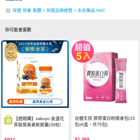
保健 保養 美體
>
保健品牌總覽
>
永信藥品 HAC
你可能會喜歡
台鹽生技 膠原蛋白粉隨身包(15
【週期購】sakuyo 金盞花
包x5盒，共75包)
萃取葉黃素軟膠囊(30粒/
瓶)
$1,499
$931