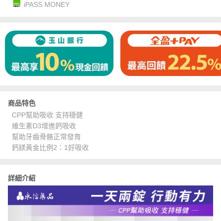
iPASS MONEY
商品特色
CPP幫助吸收 支持穩健
維生素D3增進鈣吸收
幫助牙齒骨骼正常發育
鈣鎂黃金比例2：1好吸收
詳細介紹