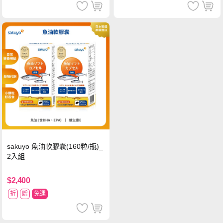
sakuyo 魚油軟膠囊(160粒/瓶)_
2入組
$2,400
折
贈
免運