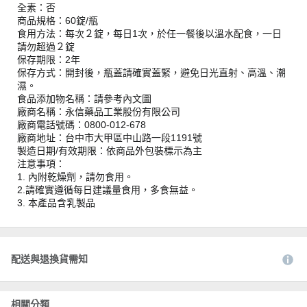
全素：否
商品規格：60錠/瓶
食用方法：每次２錠，每日1次，於任一餐後以溫水配食，一日
請勿超過２錠
保存期限：2年
保存方式：開封後，瓶蓋請確實蓋緊，避免日光直射、高溫、潮
濕。
食品添加物名稱：請參考內文圖
廠商名稱：永信藥品工業股份有限公司
廠商電話號碼：0800-012-678
廠商地址：台中市大甲區中山路一段1191號
製造日期/有效期限：依商品外包裝標示為主
注意事項：
1. 內附乾燥劑，請勿食用。
2.請確實遵循每日建議量食用，多食無益。
3. 本產品含乳製品
配送與退換貨需知
相關分類