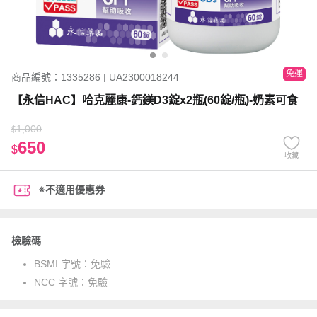
免運
商品編號：1335286 | UA2300018244
【永信HAC】哈克麗康-鈣鎂D3錠x2瓶(60錠/瓶)-奶素可食
1,000
$
650
$
收藏
※不適用優惠券
檢驗碼
BSMI 字號：
免驗
NCC 字號：
免驗