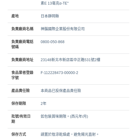
素E 13毫克α-TE"
產地
日本靜岡縣
負責廠商名稱
神腦國際企業股份有限公司
負責廠商電話
0800-050-868
號碼
負責廠商地址
23148新北市新店區中正路531號2樓
食品業者登錄
F-112228473-00000-2
字號
產品責任險
本商品已投保產品責任險
保存期限
2年
批號/有效日
如包裝賞味期限。(西元年/月)
期
保存方式
請置於陰涼乾燥處，避免陽光直射。