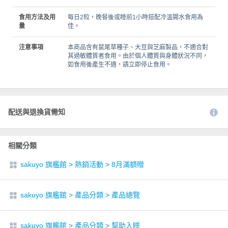
食用方法及用
每日2粒，晚餐後或睡前1小時搭配冷溫開水食用為
量
佳。
注意事項
本商品含有鼠尾草種子、大豆與芝麻製品，不適合對
其過敏體質者食用。由於個人體質與身體狀況不同，
如食用後產生不適，請立即停止食用。
配送與退換貨需知
相關分類
sakuyo 旗艦館
>
熱銷活動
>
8月滿額贈
sakuyo 旗艦館
>
產品分類
>
產品總覽
sakuyo 旗艦館
>
產品分類
>
幫助入睡