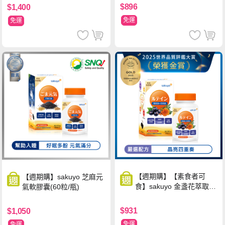
$896
$1,400
免運
免運
【週期購】【素食者可
【週期購】sakuyo 芝麻元
食】sakuyo 金盞花萃取
氣軟膠囊(60粒/瓶)
(含葉黃素)素食軟膠囊(食
品)(30顆/瓶)
$931
$1,050
免運
免運