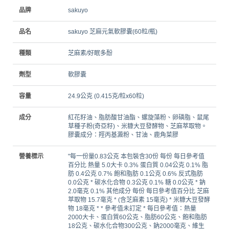
品牌
sakuyo
品名
sakuyo 芝麻元氣軟膠囊(60粒/瓶)
種類
芝麻素/好眠多酚
劑型
軟膠囊
容量
24.9公克 (0.415克/粒x60粒)
成分
紅花籽油、脂肪酸甘油酯、螺旋藻粉、卵磷脂、鼠尾
草種子粉(奇亞籽)、米糠大豆發酵物、芝麻萃取物。
膠囊成分：羥丙基澱粉、甘油、鹿角菜膠
營養標示
"每一份量0.83公克 本包裝含30份 每份 每日參考值
百分比 熱量 5.0大卡 0.3% 蛋白質 0.04公克 0.1% 脂
肪 0.4公克 0.7% 飽和脂肪 0.1公克 0.6% 反式脂肪
0.0公克 * 碳水化合物 0.3公克 0.1% 糖 0.0公克 * 鈉
2.0毫克 0.1% 其他成分 每份 每日參考值百分比 芝麻
萃取物 15.7毫克 * (含芝麻素 15毫克) * 米糠大豆發酵
物 18毫克 * * 參考值未訂定 * 每日參考值：熱量
2000大卡、蛋白質60公克、脂肪60公克、飽和脂肪
18公克、碳水化合物300公克、鈉2000毫克、維生