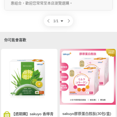
惠組合，歡迎您常常至本店瀏覽選購。
1
/
1
你可能會喜歡
sakuyo膠原蛋白胜肽(30包/盒)
【週期購】sakuyo 香檸青