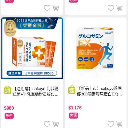
【新品上市】sakuyo善固
【週期購】sakuyo 比菲德
優360關鍵膠原蛋白EX(30
氏菌+半乳寡醣增量版(30
包/盒)
條/盒)
$1,176
$980
免運
免運