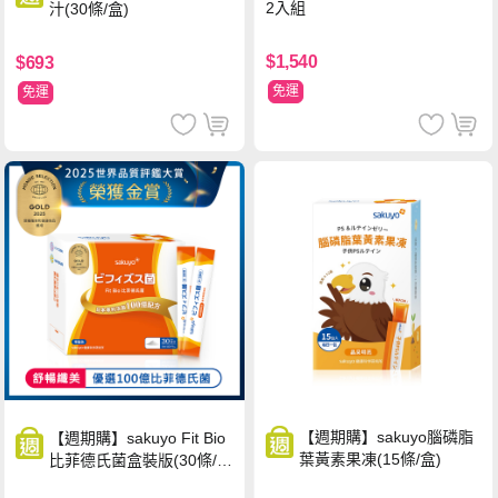
2入組
汁(30條/盒)
$1,540
$693
免運
免運
【週期購】sakuyo腦磷脂
【週期購】sakuyo Fit Bio
葉黃素果凍(15條/盒)
比菲德氏菌盒裝版(30條/
盒)