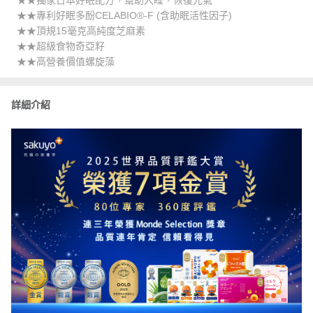
★★專利好眠多酚CELABIO®-F (含助眠活性因子)
★★頂規15毫克高純度芝麻素
★★超級食物奇亞籽
★★高營養價值螺旋藻
詳細介紹