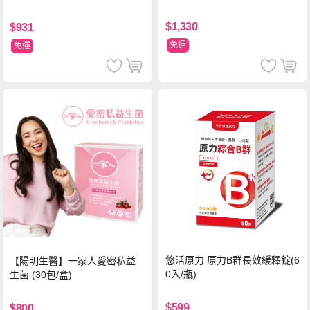
黃素)素食軟膠囊(食品)(30顆/
瓶)
瓶)
$1,330
$931
免運
免運
悠活原力 原力B群長效緩釋錠(6
【陽明生醫】一家人愛密私益
0入/瓶)
生菌 (30包/盒)
$599
$800