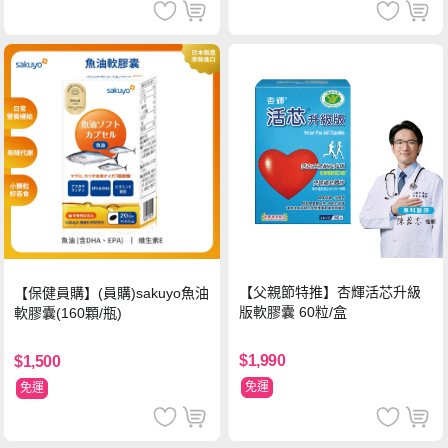
【父親節特推】杏輝活芯升級
【保健員購】(員購)sakuyo魚油
版軟膠囊 60粒/盒
軟膠囊(160顆/瓶)
$1,990
$1,500
免運
免運