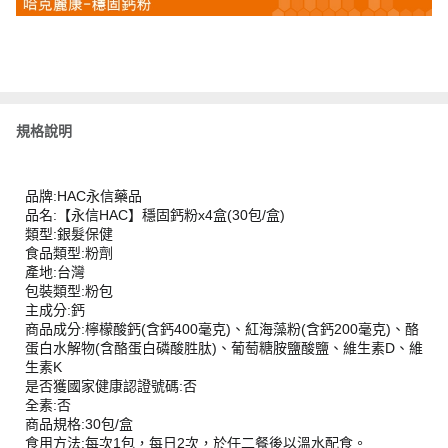
規格說明
品牌:HAC永信藥品
品名:【永信HAC】穩固鈣粉x4盒(30包/盒)
類型:銀髮保健
食品類型:粉劑
產地:台灣
包裝類型:粉包
主成分:鈣
商品成分:檸檬酸鈣(含鈣400毫克)、紅海藻粉(含鈣200毫克)、酪
蛋白水解物(含酪蛋白磷酸胜肽)、葡萄糖胺鹽酸鹽、維生素D、維
生素K
是否獲國家健康認證號碼:否
全素:否
商品規格:30包/盒
食用方法:每次1包，每日2次，於任二餐後以溫水配食。