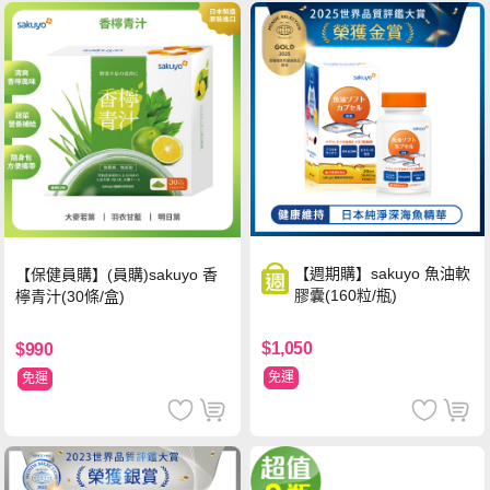
【週期購】sakuyo 魚油軟
【保健員購】(員購)sakuyo 香
膠囊(160粒/瓶)
檸青汁(30條/盒)
$1,050
$990
免運
免運