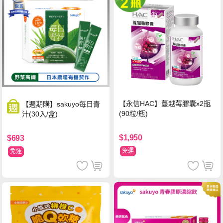
【永信HAC】蔓越莓膠囊x2瓶
【週期購】sakuyo每日青
(90粒/瓶)
汁(30入/盒)
$1,950
$693
免運
免運