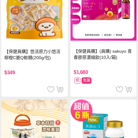
【保健員購】(員購) sakuyo 青
【保健員購】悠活原力小悠活
春膠原濃縮飲(10入/箱)
柳橙C脆Q軟糖(200g/包)
$1,680
$349
贈
免運