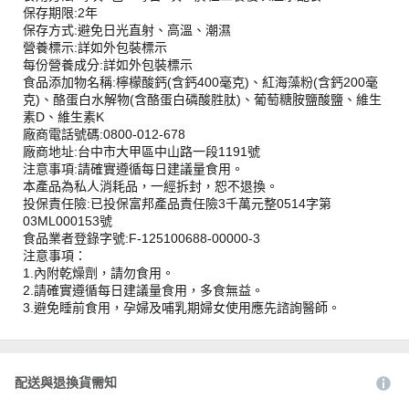
保存期限:2年
保存方式:避免日光直射、高溫、潮濕
營養標示:詳如外包裝標示
每份營養成分:詳如外包裝標示
食品添加物名稱:檸檬酸鈣(含鈣400毫克)、紅海藻粉(含鈣200毫
克)、酪蛋白水解物(含酪蛋白磷酸胜肽)、葡萄糖胺鹽酸鹽、維生
素D、維生素K
廠商電話號碼:0800-012-678
廠商地址:台中市大甲區中山路一段1191號
注意事項:請確實遵循每日建議量食用。
本產品為私人消耗品，一經拆封，恕不退換。
投保責任險:已投保富邦產品責任險3千萬元整0514字第
03ML000153號
食品業者登錄字號:F-125100688-00000-3
注意事項：
1.內附乾燥劑，請勿食用。
2.請確實遵循每日建議量食用，多食無益。
3.避免睡前食用，孕婦及哺乳期婦女使用應先諮詢醫師。
配送與退換貨需知