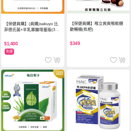
【保健員購】喉立爽爽喉軟糖
【保健員購】(員購)sakuyo 比
歡暢桶(枇杷)
菲德氏菌+半乳寡醣增量版(30
條_盒)
$349
$1,400
免運