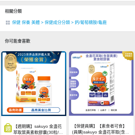
相關分類
保健 保養 美體
>
保健成分分類
>
鈣/葡萄糖胺/龜鹿
你可能會喜歡
【保健員購】【素食者可食】
【週期購】sakuyo 金盞花
(員購)sakuyo 金盞花萃取(含葉
萃取葉黃素軟膠囊(30粒/