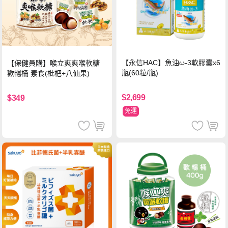
【永信HAC】魚油ω-3軟膠囊x6
【保健員購】喉立爽爽喉軟糖
瓶(60粒/瓶)
歡暢桶 素食(枇杷+八仙果)
$2,699
$349
免運