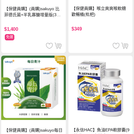
【保健員購】喉立爽爽喉軟糖
【保健員購】(員購)sakuyo 比
歡暢桶(枇杷)
菲德氏菌+半乳寡醣增量版(30
條_盒)
$349
$1,400
免運
【永信HAC】魚油EPA軟膠囊(9
【保健員購】(員購)sakuyo每日