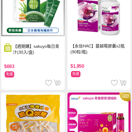
【永信HAC】蔓越莓膠囊x2瓶
【週期購】sakuyo每日青
(90粒/瓶)
汁(30入/盒)
$1,950
$693
免運
免運