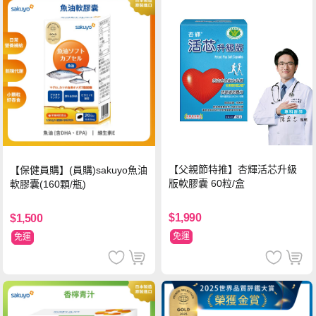
【父親節特推】杏輝活芯升級
【保健員購】(員購)sakuyo魚油
版軟膠囊 60粒/盒
軟膠囊(160顆/瓶)
$1,990
$1,500
免運
免運