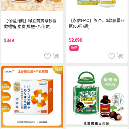
【永信HAC】魚油ω-3軟膠囊x6
【保健員購】喉立爽爽喉軟糖
瓶(60粒/瓶)
歡暢桶 素食(枇杷+八仙果)
$2,699
$349
免運