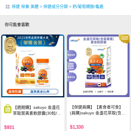
保健 保養 美體
>
保健成分分類
>
鈣/葡萄糖胺/龜鹿
你可能會喜歡
【保健員購】【素食者可食】
【週期購】sakuyo 金盞花
(員購)sakuyo 金盞花萃取(含葉
萃取葉黃素軟膠囊(30粒/
黃素)素食軟膠囊(食品)(30顆/
瓶)
瓶)
$1,330
$931