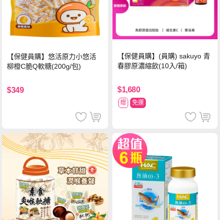
【保健員購】(員購) sakuyo 青
【保健員購】悠活原力小悠活
春膠原濃縮飲(10入/箱)
柳橙C脆Q軟糖(200g/包)
$1,680
$349
贈
免運