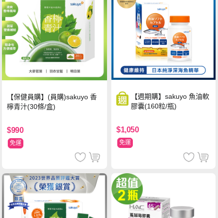
【週期購】sakuyo 魚油軟
【保健員購】(員購)sakuyo 香
膠囊(160粒/瓶)
檸青汁(30條/盒)
$1,050
$990
免運
免運