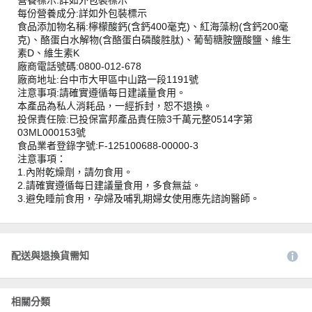
每份營養成分:詳如外包裝標示
食品添加物名稱:檸檬酸鈣(含鈣400毫克)、紅海藻粉(含鈣200毫
克)、酪蛋白水解物(含酪蛋白磷酸胜肽)、葡萄糖胺鹽酸鹽、維生
素D、維生素K
廠商電話號碼:0800-012-678
廠商地址:台中市大甲區中山路一段1191號
注意事項:請確實遵循每日建議量食用。
本產品為私人消耗品，一經拆封，恕不退換。
投保責任險:已投保富邦產品責任險3千萬元整0514字第
03ML000153號
食品業者登錄字號:F-125100688-00000-3
注意事項：
1.內附乾燥劑，請勿食用。
2.請確實遵循每日建議量食用，多食無益。
3.避免睡前食用，孕婦及哺乳期婦女使用應先諮詢醫師。
配送與退換貨需知
相關分類