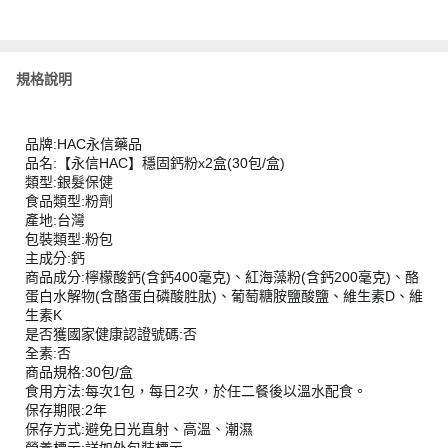
規格說明
品牌:HAC永信藥品
品名:【永信HAC】穩固鈣粉x2盒(30包/盒)
類型:銀髮保健
食品類型:粉劑
產地:台灣
包裝類型:粉包
主成分:鈣
商品成分:檸檬酸鈣(含鈣400毫克)、紅海藻粉(含鈣200毫克)、酪
蛋白水解物(含酪蛋白磷酸胜肽)、葡萄糖胺鹽酸鹽、維生素D、維
生素K
是否獲國家健康認證號碼:否
全素:否
商品規格:30包/盒
食用方法:每次1包，每日2次，於任二餐後以溫水配食。
保存期限:2年
保存方式:避免日光直射、高溫、潮濕
營養標示:詳如外包裝標示