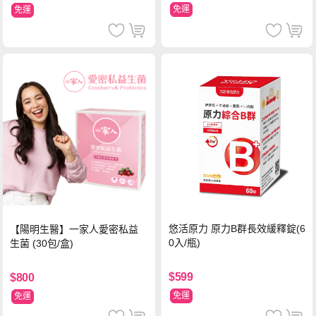
免運
免運
悠活原力 原力B群長效緩釋錠(6
【陽明生醫】一家人愛密私益
0入/瓶)
生菌 (30包/盒)
$599
$800
免運
免運