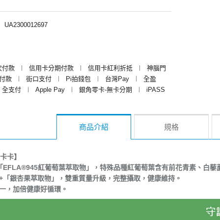
︱
UA2300012697
次付款
︱
信用卡分期付款
︱
信用卡紅利折抵
︱
神腦門
y付款
︱
街口支付
︱
Pi拍錢包
︱
台灣Pay
︱
全盈
全支付
︱
Apple Pay
︱
銀角零卡-無卡分期
︱
iPASS
商品介紹
規格
卡卡】
：「EFLA®945紅葡萄葉萃取物」，特殊品種紅葡萄葉含有前花青素、白
」+「銀杏果萃取物」，雙重質量升級，完整攝取，健康維持。
合一，加倍健康好循環。