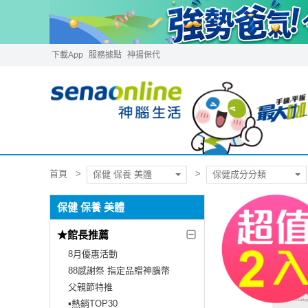
下載App
服務據點
神揚保代
首頁
保健 保養 美體
保健成分分類
保健 保養 美體
★館長推薦
8月優惠活動
88感謝祭 指定品贈神腦幣
父親節特推
▪︎熱銷TOP30