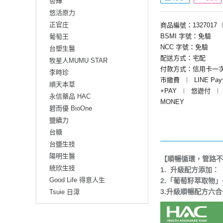
杏輝
悠活原力
正官庄
商品編號：1327017
BSMI 字號：免驗
葡萄王
NCC 字號：免驗
台塑生醫
配送方式：宅配
牧星人MUMU STAR
付款方式：信用卡一
李時珍
市繳費
︱
LINE Pa
順天本草
+PAY
︱
悠遊付
︱
永信藥品 HAC
MONEY
碧而優 BioOne
鹽續力
台糖
台鹽生技
陽明生醫
【順暢循環，管路不
統欣生技
1. 升級配方添加
Good Life 得意人生
2.「葡萄籽萃取物
3.升級順暢配方六
Tsuie 日濢