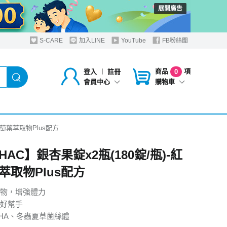
展開廣告
S-CARE
加入LINE
YouTube
FB粉絲團
商品
項
登入
︱
註冊
0
購物車
會員中心
葡萄葉萃取物Plus配方
AC】銀杏果錠x2瓶(180錠/瓶)-紅
萃取物Plus配方
物，增強體力
好幫手
HA、冬蟲夏草菌絲體