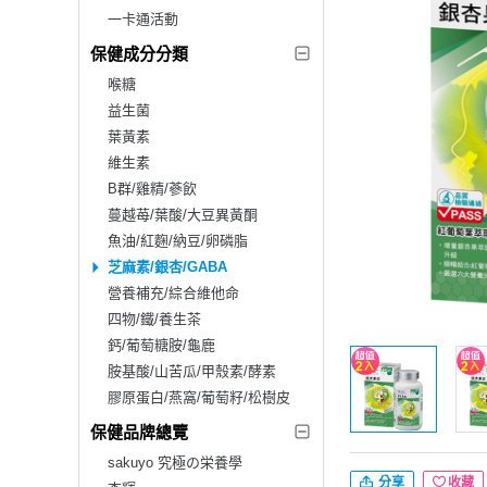
一卡通活動
保健成分分類
喉糖
益生菌
葉黃素
維生素
B群/雞精/蔘飲
蔓越苺/葉酸/大豆異黃酮
魚油/紅麴/納豆/卵磷脂
芝麻素/銀杏/GABA
營養補充/綜合維他命
四物/鐵/養生茶
鈣/葡萄糖胺/龜鹿
胺基酸/山苦瓜/甲殼素/酵素
膠原蛋白/燕窩/葡萄籽/松樹皮
保健品牌總覽
sakuyo 究極の栄養學
分享
收藏