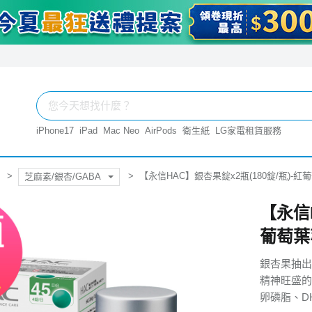
iPhone17
iPad
Mac Neo
AirPods
衛生紙
LG家電租賃服務
【永信HAC】銀杏果錠x2瓶(180錠/瓶)-紅
芝麻素/銀杏/GABA
【永信H
葡萄葉
銀杏果抽出
精神旺盛的
卵磷脂、D