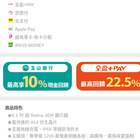
全盈+PAY
悠遊付
全支付
Apple Pay
銀角零卡-無卡分期
iPASS MONEY
商品特色
★6.1 吋 超 Retina XDR 顯示器
★最快速的 A14 仿生晶片
★支援無線充電、IP68 等級防潑抗水
★主鏡頭：專業級 1200 萬像素相機系統：超廣角、廣角與望遠相