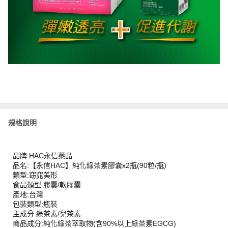
規格說明
品牌:HAC永信藥品
品名:【永信HAC】純化綠茶素膠囊x2瓶(90粒/瓶)
類型:窈窕美形
食品類型:膠囊/軟膠囊
產地:台灣
包裝類型:瓶裝
主成分:綠茶素/兒茶素
商品成分:純化綠茶萃取物(含90%以上綠茶素EGCG)