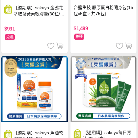
台鹽生技 膠原蛋白粉隨身包(15
【週期購】sakuyo 金盞花
包x5盒，共75包)
萃取葉黃素軟膠囊(30粒/
瓶)
$1,499
$931
免運
免運
【週期購】sakuyo每日青
【週期購】sakuyo 魚油軟