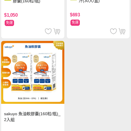
汁(30入/盒)
膠囊(160粒/瓶)
$693
$1,050
免運
免運
sakuyo 魚油軟膠囊(160粒/瓶)_
2入組