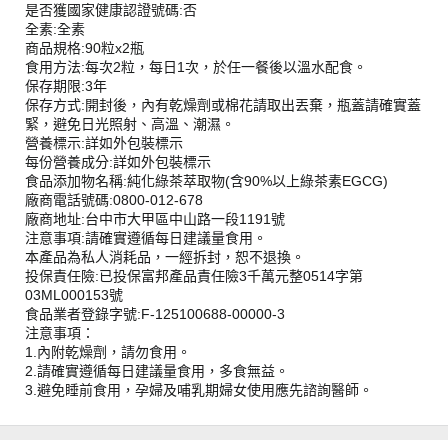
是否獲國家健康認證號碼:否
全素:全素
商品規格:90粒x2瓶
食用方法:每次2粒，每日1次，於任一餐後以溫水配食。
保存期限:3年
保存方式:開封後，內有乾燥劑或棉花請取出丟棄，瓶蓋請確實蓋
緊，避免日光照射、高溫、潮濕。
營養標示:詳如外包裝標示
每份營養成分:詳如外包裝標示
食品添加物名稱:純化綠茶萃取物(含90%以上綠茶素EGCG)
廠商電話號碼:0800-012-678
廠商地址:台中市大甲區中山路一段1191號
注意事項:請確實遵循每日建議量食用。
本產品為私人消耗品，一經拆封，恕不退換。
投保責任險:已投保富邦產品責任險3千萬元整0514字第
03ML000153號
食品業者登錄字號:F-125100688-00000-3
注意事項：
1.內附乾燥劑，請勿食用。
2.請確實遵循每日建議量食用，多食無益。
3.避免睡前食用，孕婦及哺乳期婦女使用應先諮詢醫師。