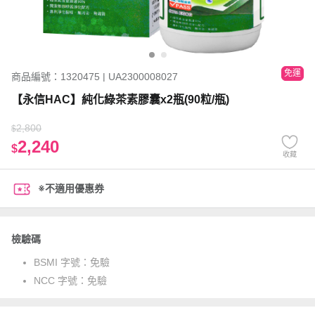
免運
商品編號：1320475 | UA2300008027
【永信HAC】純化綠茶素膠囊x2瓶(90粒/瓶)
2,800
$
2,240
$
收藏
※不適用優惠券
檢驗碼
BSMI 字號：
免驗
NCC 字號：
免驗