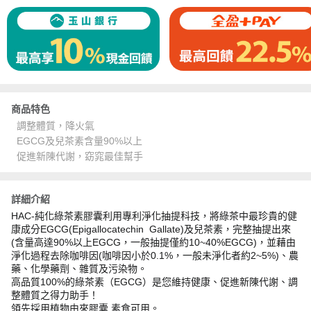
商品特色
調整體質，降火氣
EGCG及兒茶素含量90%以上
促進新陳代謝，窈窕最佳幫手
詳細介紹
HAC-純化綠茶素膠囊利用專利淨化抽提科技，將綠茶中最珍貴的健
康成分EGCG(Epigallocatechin Gallate)及兒茶素，完整抽提出來
(含量高達90%以上EGCG，一般抽提僅約10~40%EGCG)，並藉由
淨化過程去除咖啡因(咖啡因小於0.1%，一般未淨化者約2~5%)、農
藥、化學藥劑、雜質及污染物。
高品質100%的綠茶素（EGCG）是您維持健康、促進新陳代謝、調
整體質之得力助手！
領先採用植物由來膠囊,素食可用。