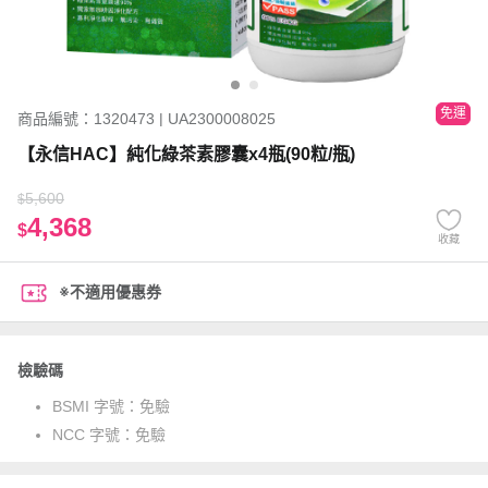
免運
商品編號：1320473 | UA2300008025
【永信HAC】純化綠茶素膠囊x4瓶(90粒/瓶)
5,600
$
4,368
$
收藏
※不適用優惠券
檢驗碼
BSMI 字號：
免驗
NCC 字號：
免驗