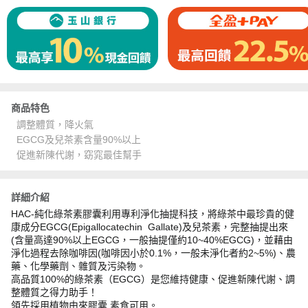
商品特色
調整體質，降火氣
EGCG及兒茶素含量90%以上
促進新陳代謝，窈窕最佳幫手
詳細介紹
HAC-純化綠茶素膠囊利用專利淨化抽提科技，將綠茶中最珍貴的健
康成分EGCG(Epigallocatechin Gallate)及兒茶素，完整抽提出來
(含量高達90%以上EGCG，一般抽提僅約10~40%EGCG)，並藉由
淨化過程去除咖啡因(咖啡因小於0.1%，一般未淨化者約2~5%)、農
藥、化學藥劑、雜質及污染物。
高品質100%的綠茶素（EGCG）是您維持健康、促進新陳代謝、調
整體質之得力助手！
領先採用植物由來膠囊,素食可用。