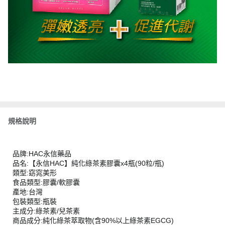
規格說明
品牌:HAC永信藥品
品名:【永信HAC】純化綠茶素膠囊x4瓶(90粒/瓶)
類型:窈窕美形
食品類型:膠囊/軟膠囊
產地:台灣
包裝類型:瓶裝
主成分:綠茶素/兒茶素
商品成分:純化綠茶萃取物(含90%以上綠茶素EGCG)