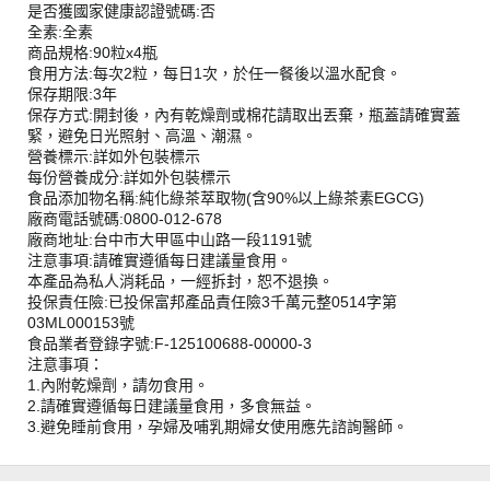
是否獲國家健康認證號碼:否
全素:全素
商品規格:90粒x4瓶
食用方法:每次2粒，每日1次，於任一餐後以溫水配食。
保存期限:3年
保存方式:開封後，內有乾燥劑或棉花請取出丟棄，瓶蓋請確實蓋
緊，避免日光照射、高溫、潮濕。
營養標示:詳如外包裝標示
每份營養成分:詳如外包裝標示
食品添加物名稱:純化綠茶萃取物(含90%以上綠茶素EGCG)
廠商電話號碼:0800-012-678
廠商地址:台中市大甲區中山路一段1191號
注意事項:請確實遵循每日建議量食用。
本產品為私人消耗品，一經拆封，恕不退換。
投保責任險:已投保富邦產品責任險3千萬元整0514字第
03ML000153號
食品業者登錄字號:F-125100688-00000-3
注意事項：
1.內附乾燥劑，請勿食用。
2.請確實遵循每日建議量食用，多食無益。
3.避免睡前食用，孕婦及哺乳期婦女使用應先諮詢醫師。