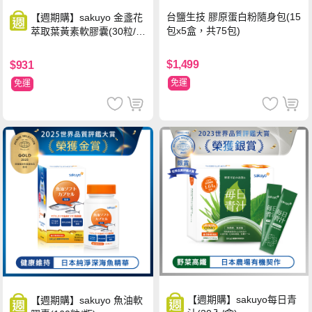
台鹽生技 膠原蛋白粉隨身包(15
【週期購】sakuyo 金盞花
包x5盒，共75包)
萃取葉黃素軟膠囊(30粒/
瓶)
$1,499
$931
免運
免運
【週期購】sakuyo每日青
【週期購】sakuyo 魚油軟