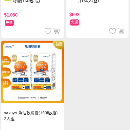
汁(30入/盒)
膠囊(160粒/瓶)
$693
$1,050
免運
免運
sakuyo 魚油軟膠囊(160粒/瓶)_
2入組