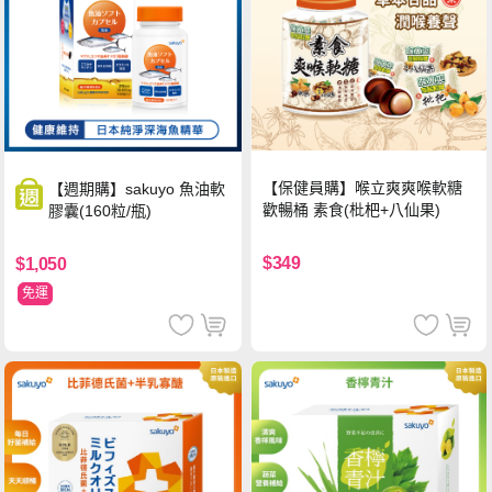
【保健員購】喉立爽爽喉軟糖
【週期購】sakuyo 魚油軟
歡暢桶 素食(枇杷+八仙果)
膠囊(160粒/瓶)
$349
$1,050
免運