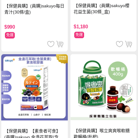
【保健員購】(員購)sakuyo櫻
【保健員購】(員購)sakuyo每日
花益生菌(30條_盒)
青汁(30條/盒)
$1,180
$990
免運
免運
【保健員購】喉立爽爽喉軟糖
【保健員購】【素食者可食】
歡暢桶(枇杷)
(員購)sakuyo 金盞花萃取(含葉