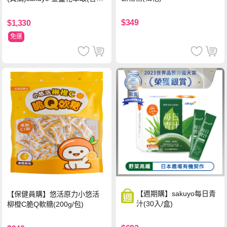
黃素)素食軟膠囊(食品)(30顆/
瓶)
$349
$1,330
免運
【週期購】sakuyo每日青
【保健員購】悠活原力小悠活
汁(30入/盒)
柳橙C脆Q軟糖(200g/包)