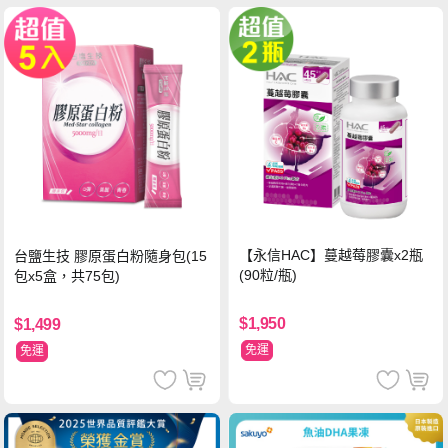
【永信HAC】蔓越莓膠囊x2瓶
台鹽生技 膠原蛋白粉隨身包(15
(90粒/瓶)
包x5盒，共75包)
$1,950
$1,499
免運
免運