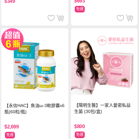
$693
$349
免運
【陽明生醫】一家人愛密私益
【永信HAC】魚油ω-3軟膠囊x6
生菌 (30包/盒)
瓶(60粒/瓶)
$800
$2,699
免運
免運