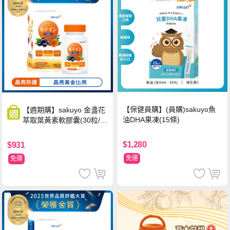
【保健員購】(員購)sakuyo魚
【週期購】sakuyo 金盞花
油DHA果凍(15條)
萃取葉黃素軟膠囊(30粒/
瓶)
$1,280
$931
免運
免運