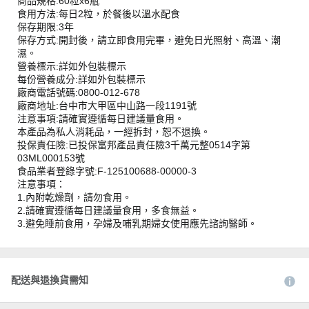
商品規格:60粒x6瓶
食用方法:每日2粒，於餐後以溫水配食
保存期限:3年
保存方式:開封後，請立即食用完畢，避免日光照射、高溫、潮
濕。
營養標示:詳如外包裝標示
每份營養成分:詳如外包裝標示
廠商電話號碼:0800-012-678
廠商地址:台中市大甲區中山路一段1191號
注意事項:請確實遵循每日建議量食用。
本產品為私人消耗品，一經拆封，恕不退換。
投保責任險:已投保富邦產品責任險3千萬元整0514字第
03ML000153號
食品業者登錄字號:F-125100688-00000-3
注意事項：
1.內附乾燥劑，請勿食用。
2.請確實遵循每日建議量食用，多食無益。
3.避免睡前食用，孕婦及哺乳期婦女使用應先諮詢醫師。
配送與退換貨需知