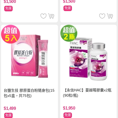
$1,500
$1,500
免運
免運
【永信HAC】蔓越莓膠囊x2瓶
台鹽生技 膠原蛋白粉隨身包(15
(90粒/瓶)
包x5盒，共75包)
$1,950
$1,499
免運
免運