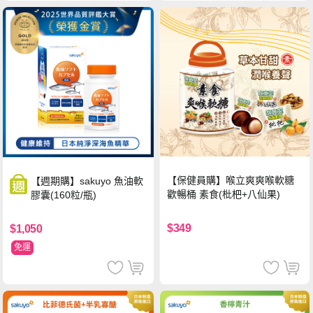
【保健員購】喉立爽爽喉軟糖
【週期購】sakuyo 魚油軟
歡暢桶 素食(枇杷+八仙果)
膠囊(160粒/瓶)
$349
$1,050
免運