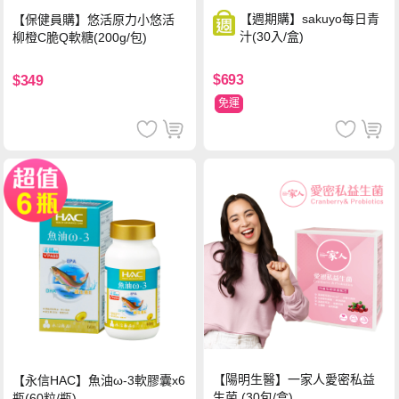
【週期購】sakuyo每日青
【保健員購】悠活原力小悠活
汁(30入/盒)
柳橙C脆Q軟糖(200g/包)
$693
$349
免運
【陽明生醫】一家人愛密私益
【永信HAC】魚油ω-3軟膠囊x6
生菌 (30包/盒)
瓶(60粒/瓶)