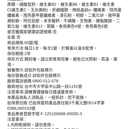
蔗糖、磷酸氫鈣、維生素B2、維生素B6、維生素B1、維生素
C(維生素C、玉米澱粉)、菸鹼醯胺、微結晶狀α -纖維素、羥丙基
纖維素、羥丙基甲基纖維素、滑石粉、明膠、二氧化矽、羧甲基
澱粉鈉、阿拉伯膠、本多酸鈣、牛磺酸、生物素、硬脂酸鎂、二
氧化鈦、維生素B12、葉酸、食用黃色4號、食用黃色5號
是否獲國家健康認證號碼:否
全素:否
商品規格:60錠/瓶
食用方法:每日1次，每次1錠，於餐後以溫水配食。
保存期限:2年
保存方式:開封後，請立即食用完畢，避免日光照射、高溫、潮
濕。
營養標示:詳如外包裝標示
每份營養成分:詳如外包裝標示
廠商電話號碼:0800-012-678
廠商地址:台中市大甲區中山路一段1191號
注意事項:請確實遵循每日建議量食用。
本產品為私人消耗品，一經拆封，恕不退換。
投保責任險:已投保富邦產品責任險3千萬元整0514字第
03ML000153號
食品業者登錄字號:F-125100688-00000-3
注意事項：
1.內附乾燥劑，請勿食用。