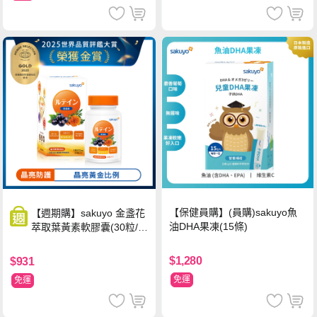
【保健員購】(員購)sakuyo魚
【週期購】sakuyo 金盞花
油DHA果凍(15條)
萃取葉黃素軟膠囊(30粒/
瓶)
$1,280
$931
免運
免運