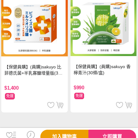
【保健員購】(員購)sakuyo 香
【保健員購】(員購)sakuyo 比
檸青汁(30條/盒)
菲德氏菌+半乳寡醣增量版(30
條_盒)
$990
$1,400
免運
免運
加入購物車
立即購買