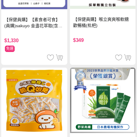
【保健員購】喉立爽爽喉軟糖
【保健員購】【素食者可食】
歡暢桶(枇杷)
(員購)sakuyo 金盞花萃取(含葉
黃素)素食軟膠囊(食品)(30顆/
瓶)
$349
$1,330
免運