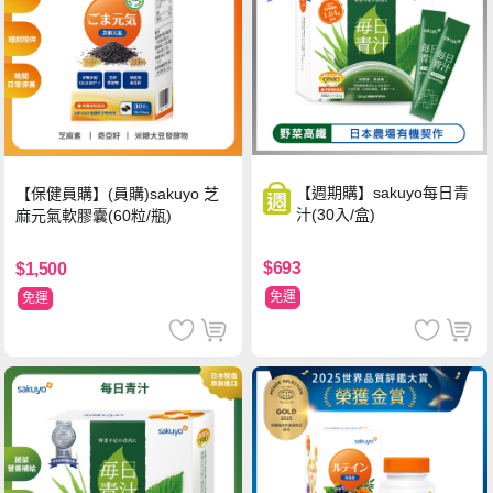
【週期購】sakuyo每日青
【保健員購】(員購)sakuyo 芝
汁(30入/盒)
麻元氣軟膠囊(60粒/瓶)
$693
$1,500
免運
免運