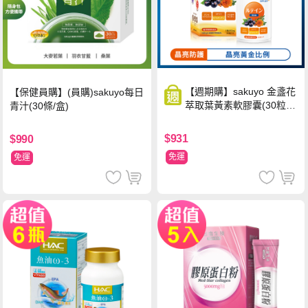
【週期購】sakuyo 金盞花
【保健員購】(員購)sakuyo每日
萃取葉黃素軟膠囊(30粒/
青汁(30條/盒)
瓶)
$931
$990
免運
免運