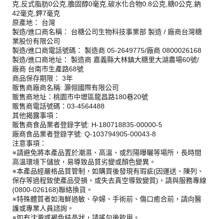
克,反式脂肪0公克,膽固醇0毫克,碳水化合物0.8公克,糖0公克,鈉
42毫克,鉀7毫克
原產地： 台灣
製造/進口商名稱： 台糖公司生物科技事業部 製造 / 廠商台灣糖
業股份有限公司
製造/進口商電話號碼： 製造商 05-2649775/廠商 0800026168
製造/進口商地址： 製造商 嘉義縣大林鎮大糖里大湖農場60號/
廠商 台南市生產路68號
商品保存期限： 3年
販售商廠商名稱: 灝翎國際有限公司
販售商地址：桃園市中壢區龍昌路180巷20號
販售商電話號碼：03-4564488
其他揭露事項：
販售商食品業者登錄字號: H-180718835-00000-5
廠商食品業者登錄字號: Q-103794905-00043-8
注意事項：
※請避免將本產品置於潮濕、高溫、或烈陽曝曬等場所，長時間
高溫環境下儲放，易導致品質劣變或顏色變異。
※本產品經嚴格品質管制，如購買後發現有瑕疵(因運送、陳列、
保存等過程致使產品受損，或失去真空導致變質)，請與服務專線
(0800-026168)聯絡換貨。
※特殊體質者如海鮮過敏、孕婦、手術前、傷口癒合前，請向醫
護或專業人員諮詢。
※如有沈澱或褐色結晶狀，請搖勻後飲用。