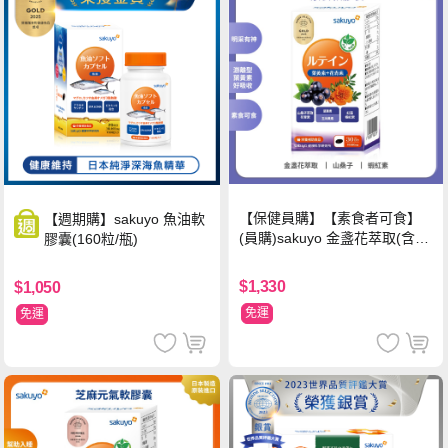
【保健員購】【素食者可食】
【週期購】sakuyo 魚油軟
(員購)sakuyo 金盞花萃取(含葉
膠囊(160粒/瓶)
黃素)素食軟膠囊(食品)(30顆/
瓶)
$1,330
$1,050
免運
免運