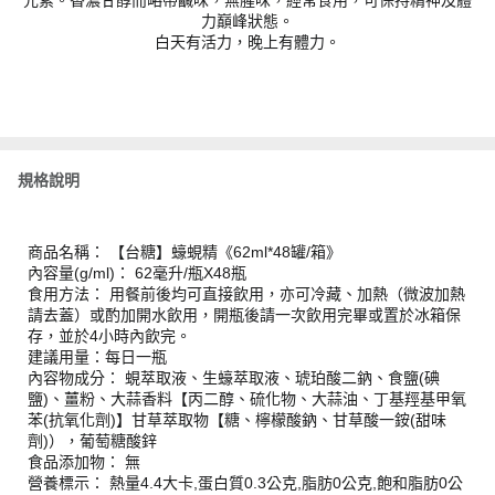
元素。香濃甘醇而略帶鹹味，無腥味，經常食用，可保持精神及體
力巔峰狀態。
白天有活力，晚上有體力。
規格說明
商品名稱： 【台糖】蠔蜆精《62ml*48罐/箱》
內容量(g/ml)： 62毫升/瓶X48瓶
食用方法： 用餐前後均可直接飲用，亦可冷藏、加熱（微波加熱
請去蓋）或酌加開水飲用，開瓶後請一次飲用完畢或置於冰箱保
存，並於4小時內飲完。
建議用量：每日一瓶
內容物成分： 蜆萃取液、生蠔萃取液、琥珀酸二鈉、食鹽(碘
鹽)、薑粉、大蒜香料【丙二醇、硫化物、大蒜油、丁基羥基甲氧
苯(抗氧化劑)】甘草萃取物【糖、檸檬酸鈉、甘草酸一銨(甜味
劑)），葡萄糖酸鋅
食品添加物： 無
營養標示： 熱量4.4大卡,蛋白質0.3公克,脂肪0公克,飽和脂肪0公