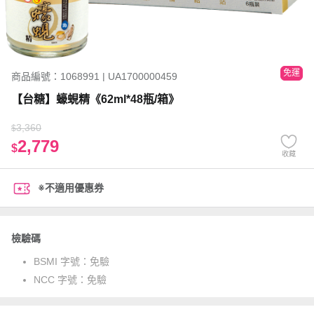
免運
商品編號：1068991 | UA1700000459
【台糖】蠔蜆精《62ml*48瓶/箱》
3,360
$
2,779
$
收藏
※不適用優惠券
檢驗碼
BSMI 字號：
免驗
NCC 字號：
免驗