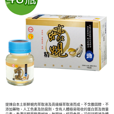
提煉自本土新鮮蜆肉萃取液及高級蠔萃取液而成，不含膽固醇、不
添加藥物、人工色素及防腐劑，含有人體極易吸收的蛋白質及微量