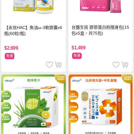
台鹽生技 膠原蛋白粉隨身包(15
【永信HAC】魚油ω-3軟膠囊x6
包x5盒，共75包)
瓶(60粒/瓶)
$1,499
$2,699
免運
免運