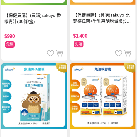
【保健員購】(員購)sakuyo 比
【保健員購】(員購)sakuyo 香
菲德氏菌+半乳寡醣增量版(30
檸青汁(30條/盒)
條_盒)
$1,400
$990
免運
免運