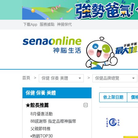
下載App
服務據點
神揚保代
首頁
保健 保養 美體
保健品牌總覽
保健 保養 美體
依上架日期
價
★館長推薦
8月優惠活動
88感謝祭 指定品贈神腦幣
父親節特推
▪︎熱銷TOP30