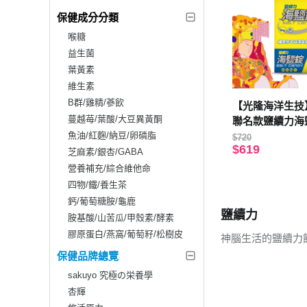
保健成分分類
喉糖
益生菌
葉黃素
維生素
B群/雞精/蔘飲
【光隆海洋生技
蔓越苺/葉酸/大豆異黃酮
聯名款鹽續力海鹽
魚油/紅麴/納豆/卵磷脂
袋*8袋/盒)；
$720
$619
芝麻素/銀杏/GABA
營養補充/綜合維他命
四物/鐵/養生茶
鈣/葡萄糖胺/龜鹿
鹽續力
胺基酸/山苦瓜/甲殼素/酵素
膠原蛋白/燕窩/葡萄籽/松樹皮
神腦生活的鹽續力
保健品牌總覽
sakuyo 究極の栄養學
杏輝