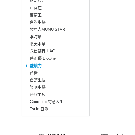
悠活原力
正官庄
葡萄王
台塑生醫
牧星人MUMU STAR
李時珍
順天本草
永信藥品 HAC
碧而優 BioOne
鹽續力
台糖
台鹽生技
陽明生醫
統欣生技
Good Life 得意人生
Tsuie 日濢