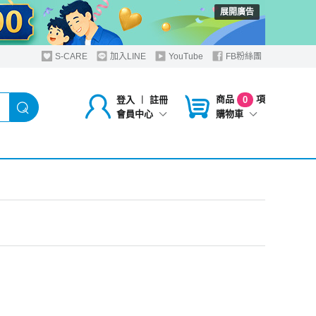
展開廣告
S-CARE
加入LINE
YouTube
FB粉絲團
商品
項
登入
︱
註冊
0
購物車
會員中心