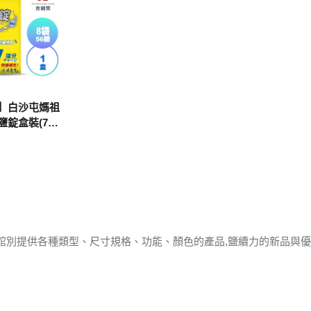
】白沙屯媽祖
錠盒裝(7粒/
勇腳期間限定版
館別提供各種類型、尺寸規格、功能、顏色的產品,鹽續力的新品與