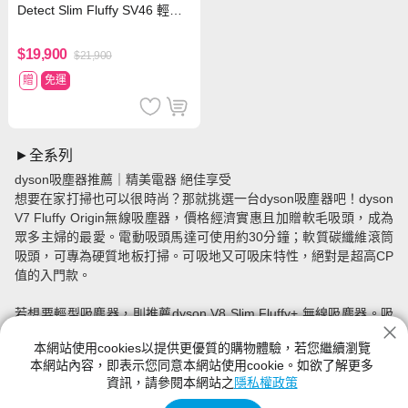
Detect Slim Fluffy SV46 輕量
無線吸塵器
$19,900
$21,900
贈
免運
►全系列
dyson吸塵器推薦｜精美電器 絕佳享受
想要在家打掃也可以很時尚？那就挑選一台dyson吸塵器吧！dyson
V7 Fluffy Origin無線吸塵器，價格經濟實惠且加贈軟毛吸頭，成為
眾多主婦的最愛。電動吸頭馬達可使用約30分鐘；軟質碳纖維滾筒
吸頭，可專為硬質地板打掃。可吸地又可吸床特性，絕對是超高CP
值的入門款。
若想要輕型吸塵器，則推薦dyson V8 Slim Fluffy+ 無線吸塵器。吸
頭體積小40%、重量輕40%，吸力卻一樣強勁有力。且全新LED隙
本網站使用cookies以提供更優質的購物體驗，若您繼續瀏覽
縫，可清潔吸頭、可打亮暗處、亦可看清灰塵位置，S型吸頭，讓你
本網站內容，即表示您同意本網站使用cookie。如欲了解更多
單手就可簡單操控。現在就快到神腦下單，搶購這台居家精品吧！
資訊，請參閱本網站之
隱私權政策