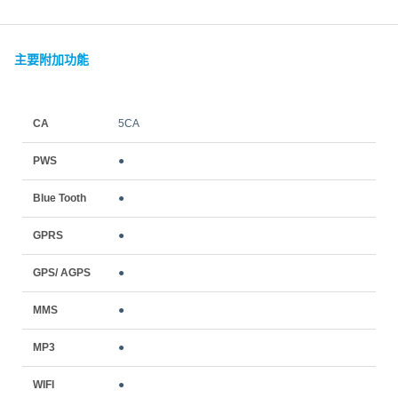
主要附加功能
CA
5CA
PWS
●
Blue Tooth
●
GPRS
●
GPS/ AGPS
●
MMS
●
MP3
●
WIFI
●