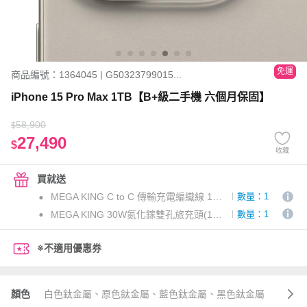
免運
商品編號：1364045 | G50323799015...
iPhone 15 Pro Max 1TB【B+級二手機 六個月保固】
58,900
$
27,490
$
收藏
買就送
MEGA KING C to C 傳輸充電編織線 1M 白
數量：1
MEGA KING 30W氮化鎵雙孔旅充頭(1C1A) 白
數量：1
※不適用優惠券
顏色
白色鈦金屬、原色鈦金屬、藍色鈦金屬、黑色鈦金屬