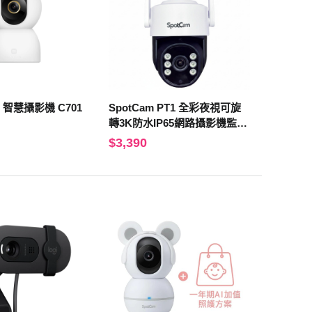
i 智慧攝影機 C701
SpotCam PT1 全彩夜視可旋
轉3K防水IP65網路攝影機監視
器
$3,390