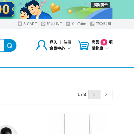
展開廣告
S-CARE
加入LINE
YouTube
FB粉絲團
商品
項
登入
︱
註冊
0
購物車
會員中心
1
/
3