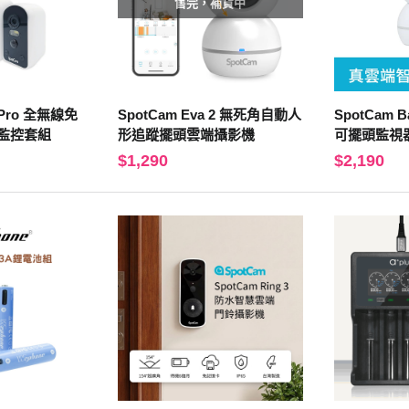
售完，補貨中
o Pro 全無線免
SpotCam Eva 2 無死角自動人
SpotCam 
監控套組
形追蹤擺頭雲端攝影機
可擺頭監視
$1,290
$2,190