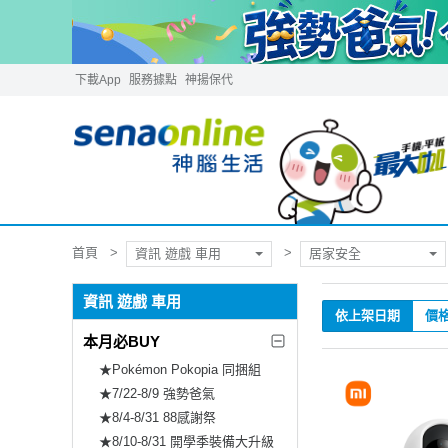
下載App
服務據點
神揚保代
首頁
資訊 遊戲 車用
居家安全
資訊 遊戲 車用
依上架日期
價
本月必BUY
★Pokémon Pokopia 同捆組
★7/22-8/9 強勢爸氣
★8/4-8/31 88感謝祭
★8/10-8/31 開學季裝備大升級