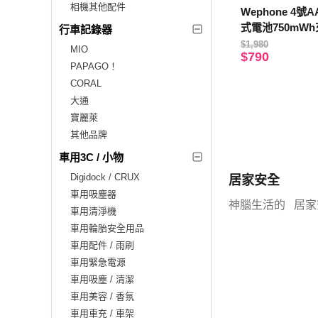
相機其他配件
Wephone 4號
式電池750mW
行車記錄器
一對四充電線)
$1,980
MIO
$790
PAPAGO！
CORAL
大通
寶麗萊
其他品牌
車用3C / 小物
Digidock / CRUX
居家安全
車用吸塵器
神腦生活的 居家
車用清淨機
車用輪胎安全用品
車用配件 / 雨刷
車用緊急電源
車用吸塵 / 清潔
車用美容 / 香氛
車用車充 / 車架