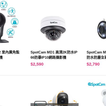
D 2 室內廣角監
SpotCam MD1 高清2K防水IP
SpotCam 
機
66防暴IP10網路攝影機
防水防塵全
控攝影機
$2,590
$2,790