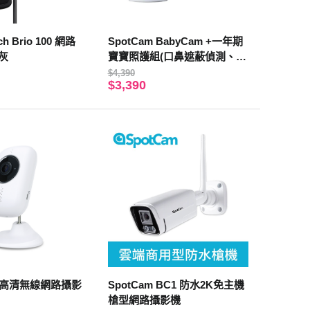
0 網路
SpotCam BabyCam +一年期
灰
寶寶照護組(口鼻遮蔽偵測、哭
聲偵測、寶寶時光屋)
$4,390
$3,390
型高清無線網路攝影
SpotCam BC1 防水2K免主機
槍型網路攝影機