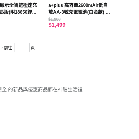
 液晶顯示全智能極速充
a+plus 高容量2600mAh低自
長版(附18650鋰電
放AA-3號充電電池(白金款) 16
h平頭4入)
入
$1,900
$1,499
頁，前往
頁
安全
的新品與優惠商品都在神腦生活裡