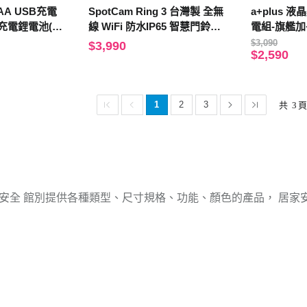
AAA USB充電
SpotCam Ring 3 台灣製 全無
a+plus
h充電鋰電池(附
線 WiFi 防水IP65 智慧門鈴攝
電組-旗艦加
影機 (電池攝影機 門鈴 廣角 免
池2600mA
$3,090
$3,990
$2,590
插電)
1
2
3
共
3
安全 館別提供各種類型、尺寸規格、功能、顏色的產品，
居家