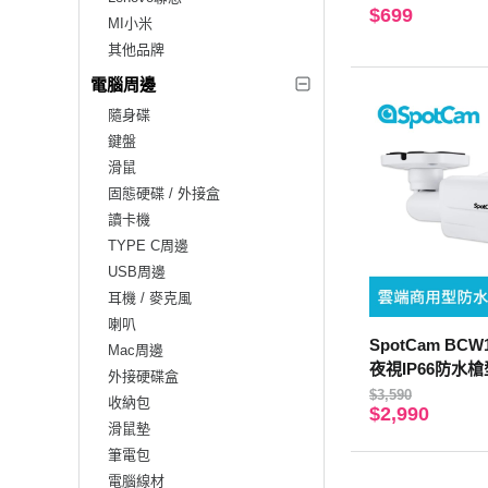
$699
MI小米
其他品牌
電腦周邊
隨身碟
鍵盤
滑鼠
固態硬碟 / 外接盒
讀卡機
TYPE C周邊
USB周邊
耳機 / 麥克風
喇叭
SpotCam BC
Mac周邊
夜視IP66防水
外接硬碟盒
$3,590
收納包
$2,990
滑鼠墊
筆電包
電腦線材