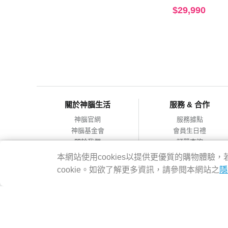
$29,990
關於神腦生活
服務 & 合作
神腦官網
服務據點
神腦基金會
會員生日禮
關於我們
訂單查詢
會員服務條款
合作提案
本網站使用cookies以提供更優質的購物體
隱私權政策
cookie。如欲了解更多資訊，請參閱本網站之
隱
網站導覽
神腦國際企業股份有限公司 統編：12228473 地址：台灣2314
客服專線：02-8978-6068 週一~週五 09:00~18:00
Copyright@2016 SENAO INTERNATIONAL CO.,LTD