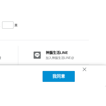
往
頁
神腦生活LINE
費
加入神腦生活LINE@
神腦國際粉絲團
我同意
加入FB粉絲團
神腦生活APP下載
詳細說明