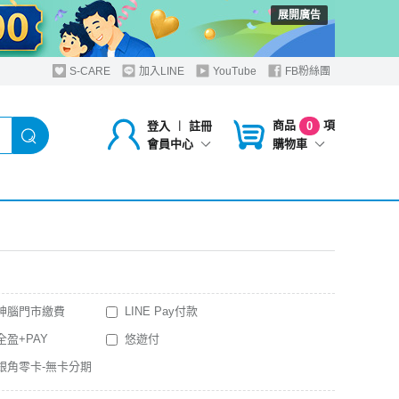
展開廣告
S-CARE
加入LINE
YouTube
FB粉絲團
商品
項
登入
︱
註冊
0
購物車
會員中心
神腦門市繳費
LINE Pay付款
全盈+PAY
悠遊付
銀角零卡-無卡分期