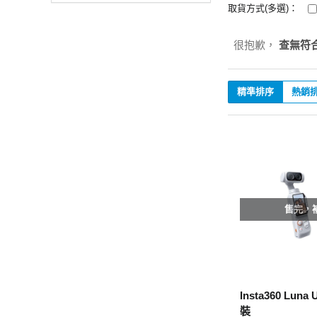
取貨方式(多選)：
很抱歉，
查無符
精準排序
熱銷
售完，
Insta360 Luna
裝