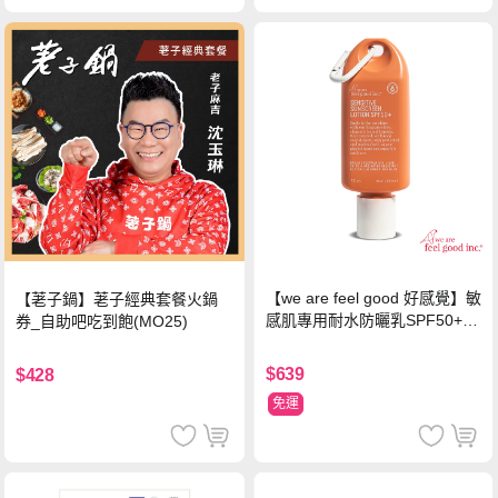
【we are feel good 好感覺】敏
【荖子鍋】荖子經典套餐火鍋
感肌專用耐水防曬乳SPF50+ 7
券_自助吧吃到飽(MO25)
5ml/瓶 X1瓶
$639
$428
免運