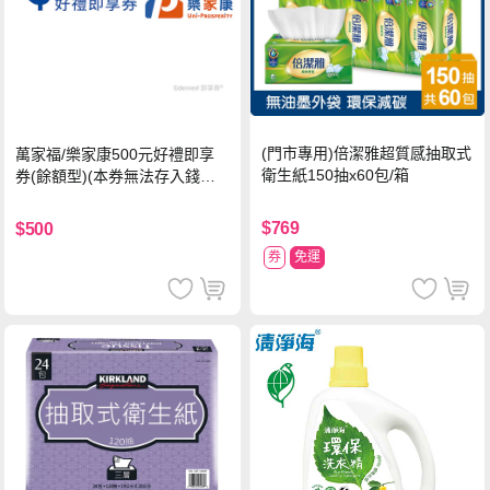
(門市專用)倍潔雅超質感抽取式
萬家福/樂家康500元好禮即享
衛生紙150抽x60包/箱
券(餘額型)(本券無法存入錢包
中使用)
$769
$500
券
免運