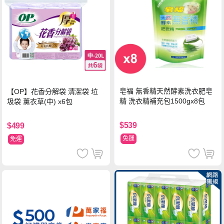
皂福 無香精天然酵素洗衣肥皂
【OP】花香分解袋 清潔袋 垃
精 洗衣精補充包1500gx8包
圾袋 薰衣草(中) x6包
$539
$499
免運
免運