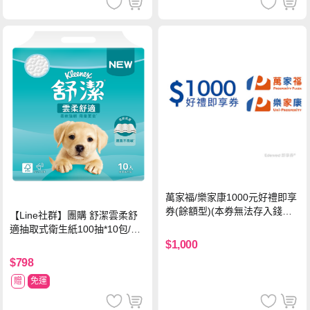
萬家福/樂家康1000元好禮即享
券(餘額型)(本券無法存入錢包
【Line社群】團購 舒潔雲柔舒
中使用)
適抽取式衛生紙100抽*10包/6
串*箱
$1,000
$798
贈
免運