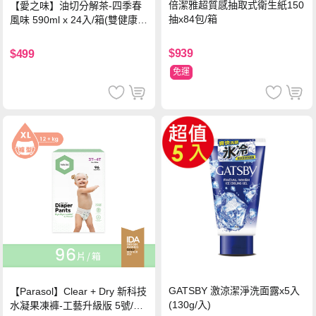
倍潔雅超質感抽取式衛生紙150
【愛之味】油切分解茶-四季春
抽x84包/箱
風味 590ml x 24入/箱(雙健康認
證四季春茶)
$939
$499
免運
GATSBY 激涼潔淨洗面露x5入
【Parasol】Clear + Dry 新科技
(130g/入)
水凝果凍褲-工藝升級版 5號/XL