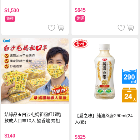
超值禮盒組 (96片)
$645
$1,500
免運
免運
結緣品★白沙屯媽祖粉紅超跑
【愛之味】純濃燕麥290ml(24
款成人口罩10入 過香爐 媽祖加
入/箱)
持
$140
$525