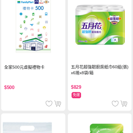
五月花超強韌廚房紙巾60組(張)
全家500元虛擬禮物卡
x6捲x8袋/箱
$829
$500
免運