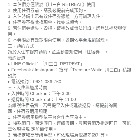
1. 本住宿券僅限於《川三白 RETREAT》使用。
2. 使用住宿券前，請務必提前完成預約。
3. 入住時請出示有效住宿券憑證，方可辦理入住。
4. 住宿券不得兌換現金、找零或轉售。
5. 若住宿券遺失、毀損、遭塗改或無法辨識，恕無法補發與使
用。
6. 本券限於有效期限內使用，逾期依平台規範辦理。
二、預約方式
請於入住前提前預約，並主動告知使用「住宿券」。
預約管道
▸ LINE Official：「川三白_RETREAT」
▸ Facebook / Instagram：搜尋「Treasure.White_川三白」私訊
預約
▸ 電話預約：0931-086-760
三、入住與退房時間
▸ 入住時間 Check-in：下午 3:00
▸ 退房時間 Check-out：上午 11:00
為維護住宿品質，若需提早入住或延後退房，請提前詢問。
四、住宿券適用規範
1. 住宿券適用房型依平台合作內容為主。
2. 特殊節日、國定假日、連續假期、農曆春節及指定旺日，可能
需依現場規 定加價使用。
3. 若指定較高等級房型，可依現場房況補差額升等。