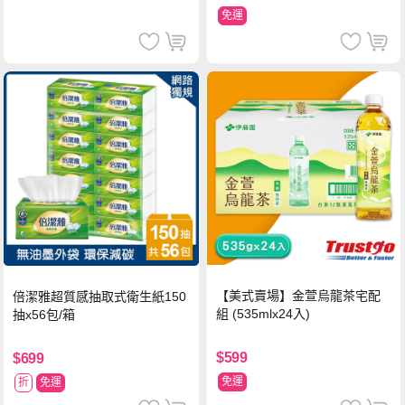
免運
【美式賣場】金萱烏龍茶宅配
倍潔雅超質感抽取式衛生紙150
組 (535mlx24入)
抽x56包/箱
$599
$699
免運
折
免運