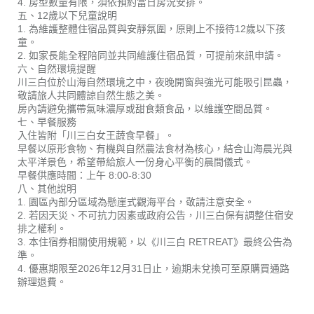
4. 房型數量有限，須依預約當日房況安排。
五、12歲以下兒童說明
1. 為維護整體住宿品質與安靜氛圍，原則上不接待12歲以下孩
童。
2. 如家長能全程陪同並共同維護住宿品質，可提前來訊申請。
六、自然環境提醒
川三白位於山海自然環境之中，夜晚開窗與強光可能吸引昆蟲，
敬請旅人共同體諒自然生態之美。
房內請避免攜帶氣味濃厚或甜食類食品，以維護空間品質。
七、早餐服務
入住皆附「川三白女王蔬食早餐」。
早餐以原形食物、有機與自然農法食材為核心，結合山海晨光與
太平洋景色，希望帶給旅人一份身心平衡的晨間儀式。
早餐供應時間：上午 8:00-8:30
八、其他說明
1. 園區內部分區域為懸崖式觀海平台，敬請注意安全。
2. 若因天災、不可抗力因素或政府公告，川三白保有調整住宿安
排之權利。
3. 本住宿券相關使用規範，以《川三白 RETREAT》最終公告為
準。
4. 優惠期限至2026年12月31日止，逾期未兌換可至原購買通路
辦理退費。