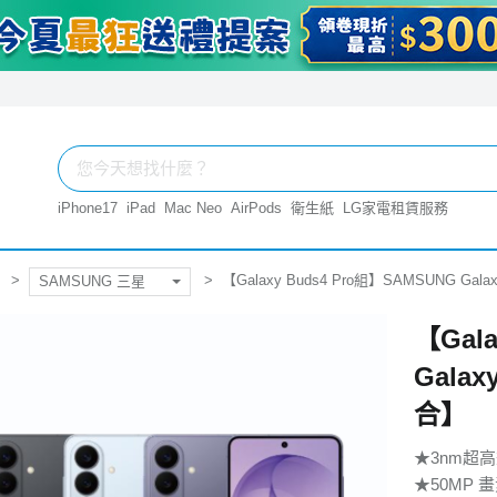
iPhone17
iPad
Mac Neo
AirPods
衛生紙
LG家電租賃服務
【Galaxy Buds4 Pro組】SAMSUNG Ga
SAMSUNG 三星
【Gal
Gala
合】
★3nm超
★50MP 