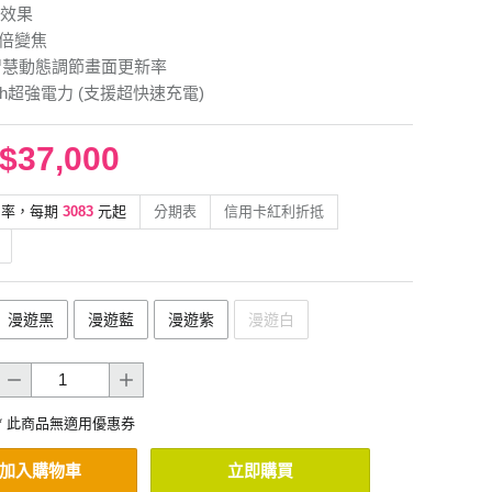
效果
高倍變焦
z 智慧動態調節畫面更新率
mAh超強電力 (支援超快速充電)
$37,000
利率，每期
3083
元起
分期表
信用卡紅利折抵
漫遊黑
漫遊藍
漫遊紫
漫遊白
* 此商品無適用優惠券
加入購物車
立即購買