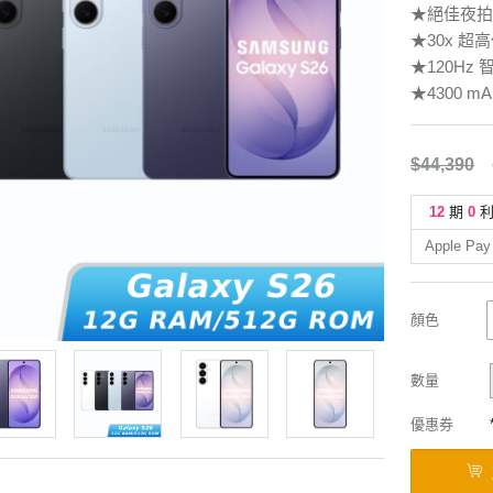
★絕佳夜拍
★30x 超
★120H
★4300 
$44,390
12
期
0
Apple Pay
顏色
數量
優惠券