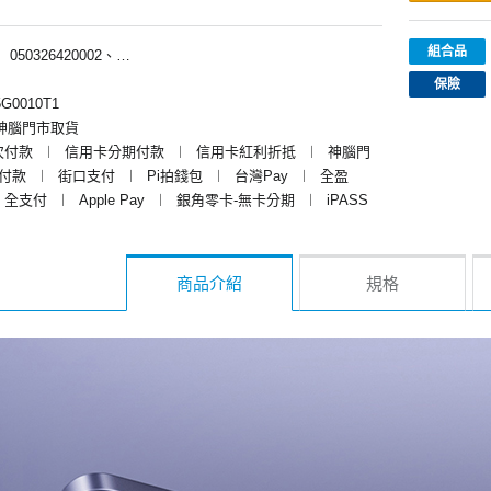
組合品
︱
050326420002、050326426002、050326427002、050326429002
保險
G0010T1
神腦門市取貨
次付款
︱
信用卡分期付款
︱
信用卡紅利折抵
︱
神腦門
y付款
︱
街口支付
︱
Pi拍錢包
︱
台灣Pay
︱
全盈
全支付
︱
Apple Pay
︱
銀角零卡-無卡分期
︱
iPASS
商品介紹
規格