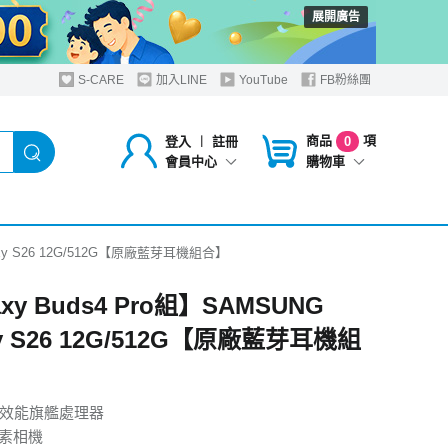
展開廣告
S-CARE
加入LINE
YouTube
FB粉絲團
商品
項
登入
︱
註冊
0
購物車
會員中心
laxy S26 12G/512G【原廠藍芽耳機組合】
axy Buds4 Pro組】SAMSUNG
xy S26 12G/512G【原廠藍芽耳機組
高效能旗艦處理器
畫素相機