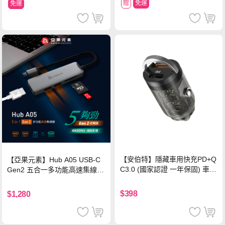
贈
免運
免運
【安伯特】隱藏車用快充PD+Q
【亞果元素】Hub A05 USB-C
C3.0 (國家認證 一年保固) 車充
Gen2 五合一多功能高速集線
PD快充 車用充電器
器-灰
$398
$1,280