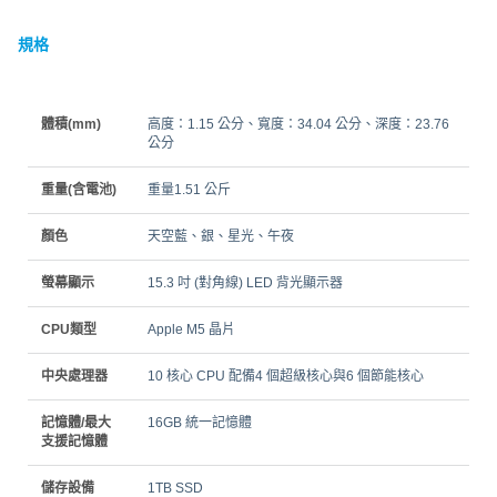
規格
體積(mm)
高度：1.15 公分、寬度：34.04 公分、深度：23.76
公分
重量(含電池)
重量1.51 公斤
顏色
天空藍、銀、星光、午夜
螢幕顯示
15.3 吋 (對角線) LED 背光顯示器
CPU類型
Apple M5 晶片
中央處理器
10 核心 CPU 配備4 個超級核心與6 個節能核心
記憶體/最大
16GB 統一記憶體
支援記憶體
儲存設備
1TB SSD