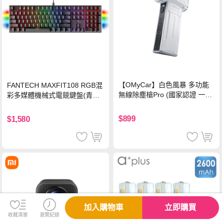
【OMyCar】白色風暴 多功能
FANTECH MAXFIT108 RGB混
無線除塵槍Pro (國家認證 一年
彩多媒體機械式電競鍵盤(青軸)
保固) 充氣洗車 暴力渦輪風扇
有線鍵盤(中文版)
手持強力風槍 暴力吹風
$899
$1,580
加入購物車
立即購買
收藏清單
瀏覽紀錄