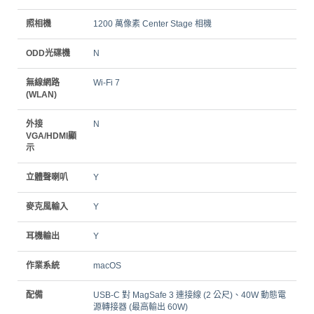
照相機
1200 萬像素 Center Stage 相機
ODD光碟機
N
無線網路
Wi-Fi 7
(WLAN)
外接
N
VGA/HDMI顯
示
立體聲喇叭
Y
麥克風輸入
Y
耳機輸出
Y
作業系統
macOS
配備
USB-C 對 MagSafe 3 連接線 (2 公尺)、40W 動態電
源轉接器 (最高輸出 60W)