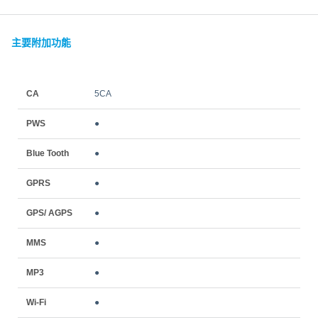
主要附加功能
CA
5CA
PWS
●
Blue Tooth
●
GPRS
●
GPS/ AGPS
●
MMS
●
MP3
●
Wi-Fi
●