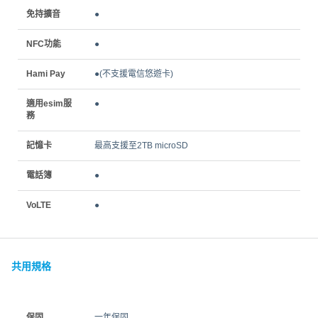
免持擴音
●
NFC功能
●
Hami Pay
●(不支援電信悠遊卡)
適用esim服
●
務
記憶卡
最高支援至2TB microSD
電話簿
●
VoLTE
●
共用規格
保固
一年保固