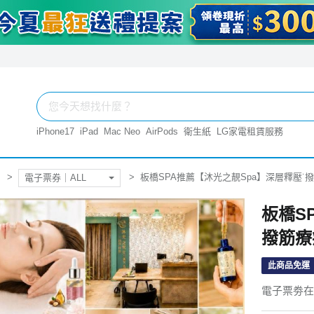
iPhone17
iPad
Mac Neo
AirPods
衛生紙
LG家電租賃服務
板橋SPA推薦【沐光之靚Spa】深層釋壓˙撥筋
電子票券｜ALL
板橋S
撥筋療癒
此商品免運
電子票劵在