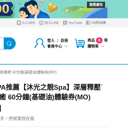
展開廣告
S-CARE
加入LINE
YouTube
FB粉絲團
商品
項
登入
︱
註冊
0
購物車
會員中心
療癒 60分鐘(基礎油)體驗券(MO)
PA推薦【沐光之靚Spa】深層釋壓˙
 60分鐘(基礎油)體驗券(MO)
手，序號掌控在我