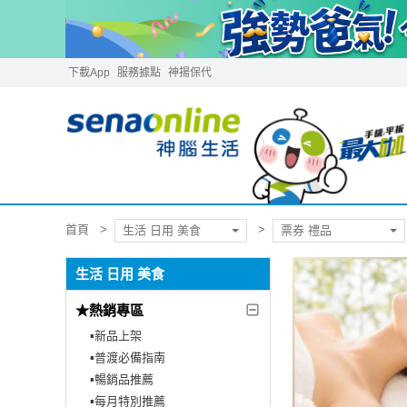
下載App
服務據點
神揚保代
首頁
生活 日用 美食
票券 禮品
生活 日用 美食
★熱銷專區
▪︎新品上架
▪︎普渡必備指南
▪︎暢銷品推薦
▪︎每月特別推薦