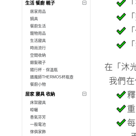
生活 餐廚 親子
居家用品
鍋具
餐廚生活
寵物用品
生活寢具
時尚流行
空間收納
銀髮親子
隨行杯．保溫瓶
膳魔師THERMOS杯瓶壺
餐廚小物
居家 寢具 收納
床架寢具
晾曬
香氣芬芳
一般電池
傢俱家飾