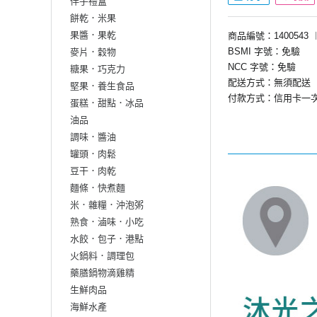
伴手禮盒
餅乾．米果
果醬．果乾
商品編號：1400543
BSMI 字號：免驗
麥片．穀物
NCC 字號：免驗
糖果．巧克力
配送方式：無須配送
堅果．養生食品
付款方式：信用卡一
蛋糕．甜點．冰品
油品
調味．醬油
罐頭．肉鬆
豆干．肉乾
麵條．快煮麵
米．雜糧．沖泡粥
熟食．滷味．小吃
水餃．包子．港點
火鍋料．調理包
藥膳鍋物滴雞精
生鮮肉品
海鮮水產