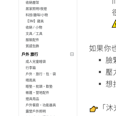
收納層架
居家照明/夜燈
科技/趣味/小物
【3M】寢具
收納 / 小物
文具／工具
服裝配件
質感包飾
戶外 旅行
成人兒童睡袋
行李箱
戶外．旅行．包．袋
晴雨具
睡墊‧枕頭‧軟墊
帳篷‧營地配件
燈具用品
戶外餐廚‧功能器具
露營戶外照明