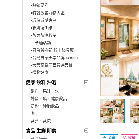
▪︎熱銷票券
▪︎特談激省好物專區
▪︎環保減塑專區
▪︎箱購衛生紙
▪︎防雨防潮救星
一卡通活動
▪︎廚房舊換新 線上鍋具展
▪︎台灣居家美學品牌bonson
▪︎大葉高島屋百貨選品館
▪︎惜物好康
健康 飲料 沖泡
飲料．果汁．水
蜂蜜．醋．健康飲品
奶粉．沖泡飲品
咖啡
茶葉．茶包
食品 生鮮 即食
分享
收藏