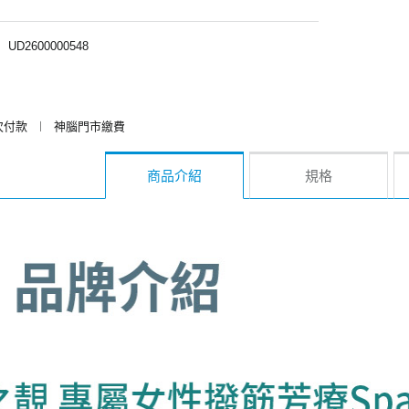
︱
UD2600000548
次付款
︱
神腦門市繳費
商品介紹
規格