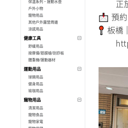
保溫系列‧運動水壺
戶外小物
寵物用品
其他戶外露營周邊
涼感用品
健康工具
舒緩用品
按摩儀/筋膜槍/刮痧板
體重機/運動器材
運動用品
球類用品
健身用品
瑜珈用品
寵物用品
清潔用品
寵物食品
寵物家電