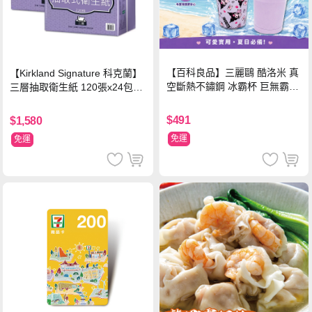
【百科良品】三麗鷗 酷洛米 真
【Kirkland Signature 科克蘭】
空斷熱不鏽鋼 冰霸杯 巨無霸鋼
三層抽取衛生紙 120張x24包x3
杯 保冰保溫飲料杯 隨行杯 900
串/箱
ml-信封款(贈手提杯套)
$491
$1,580
免運
免運