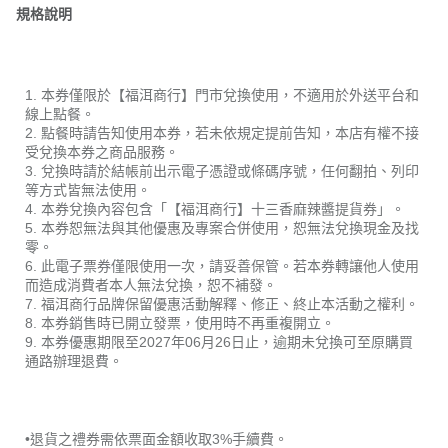
規格說明
1. 本券僅限於【福洱商行】門市兌換使用，不適用於外送平台和
線上點餐。
2. 點餐時請告知使用本券，若未依規定提前告知，本店有權不接
受兌換本券之商品服務。
3. 兌換時請於結帳前出示電子憑證或條碼序號，任何翻拍、列印
等方式皆無法使用。
4. 本券兌換內容包含「【福洱商行】十三香麻辣醬提貨券」。
5. 本券恕無法與其他優惠及專案合併使用，恕無法兌換現金及找
零。
6. 此電子票券僅限使用一次，請妥善保管。若本券轉讓他人使用
而造成消費者本人無法兌換，恕不補發。
7. 福洱商行品牌保留優惠活動解釋、修正、終止本活動之權利。
8. 本券銷售時已開立發票，使用時不再重複開立。
9. 本券優惠期限至2027年06月26日止，逾期未兌換可至原購買
通路辦理退費。
•退貨之禮券需依票面金額收取3%手續費。