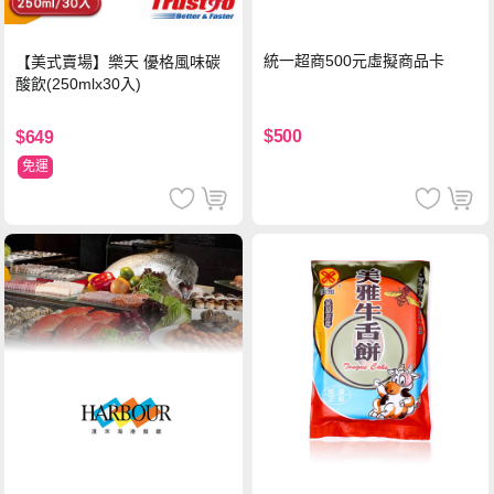
統一超商500元虛擬商品卡
【美式賣場】樂天 優格風味碳
酸飲(250mlx30入)
$500
$649
免運