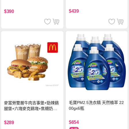
$439
$390
毛寶PM2.5洗衣精 天然植萃 22
麥當勞雙層牛肉吉事堡+勁辣鷄
00gx6瓶
腿堡+六塊麥克鷄塊+焦糖奶茶
(冰)*2 好禮即享券
$654
$289