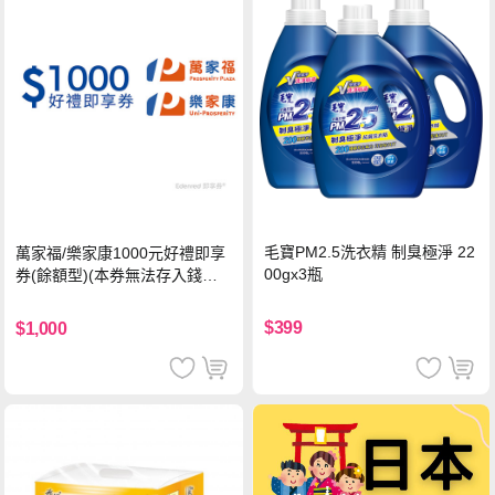
毛寶PM2.5洗衣精 制臭極淨 22
萬家福/樂家康1000元好禮即享
00gx3瓶
券(餘額型)(本券無法存入錢包
中使用)
$399
$1,000