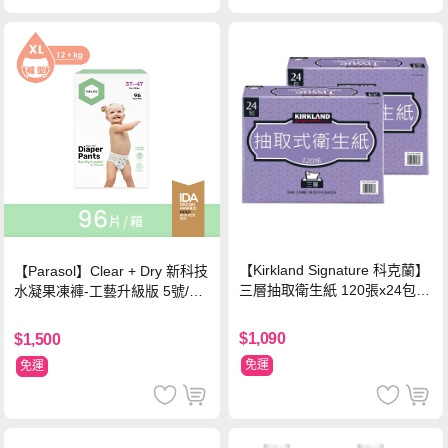
【Kirkland Signature 科克蘭】
【Parasol】Clear + Dry 新科技
三層抽取衛生紙 120張x24包x2
水凝果凍褲-工藝升級版 5號/XL
串
超值禮盒組 (96片)
$1,090
$1,500
免運
免運