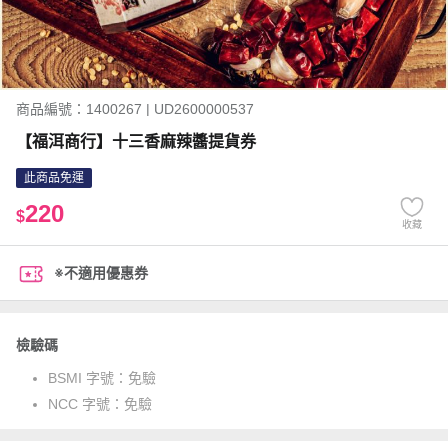
商品編號：1400267 | UD2600000537
【福洱商行】十三香麻辣醬提貨券
此商品免運
220
$
收藏
※不適用優惠券
檢驗碼
BSMI 字號：
免驗
NCC 字號：
免驗