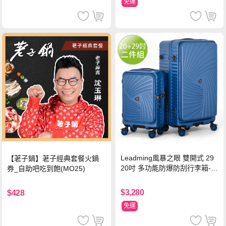
免運
Leadming風暴之眼 雙開式 29
【荖子鍋】荖子經典套餐火鍋
20吋 多功能防爆防刮行李箱-海
券_自助吧吃到飽(MO25)
軍藍
$3,280
$428
免運