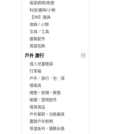
居家照明/夜燈
科技/趣味/小物
【3M】寢具
收納 / 小物
文具／工具
服裝配件
質感包飾
戶外 旅行
成人兒童睡袋
行李箱
戶外．旅行．包．袋
晴雨具
睡墊‧枕頭‧軟墊
帳篷‧營地配件
燈具用品
戶外餐廚‧功能器具
露營戶外照明
保溫系列‧運動水壺