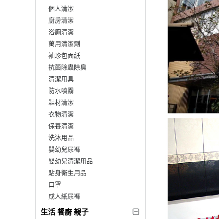
個人清潔
廚房清潔
浴廁清潔
萬用清潔劑
袖珍包面紙
抗菌除蟲除臭
清潔用具
防水噴霧
鞋材清潔
衣物清潔
保養清潔
洗沐用品
嬰幼兒尿褲
嬰幼兒清潔用品
貼身衛生用品
口罩
成人紙尿褲
生活 餐廚 親子