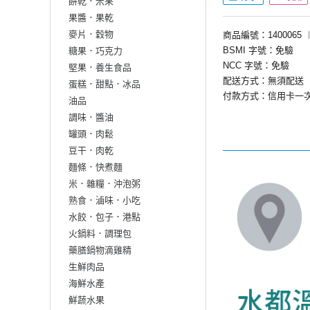
餅乾．米果
果醬．果乾
麥片．穀物
商品編號：1400065
BSMI 字號：免驗
糖果．巧克力
NCC 字號：免驗
堅果．養生食品
配送方式：無須配送
蛋糕．甜點．冰品
付款方式：信用卡一
油品
調味．醬油
罐頭．肉鬆
豆干．肉乾
麵條．快煮麵
米．雜糧．沖泡粥
熟食．滷味．小吃
水餃．包子．港點
火鍋料．調理包
藥膳鍋物滴雞精
生鮮肉品
海鮮水產
鮮蔬水果