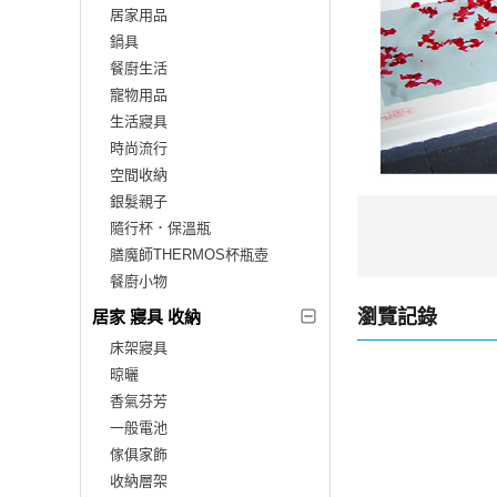
居家用品
鍋具
餐廚生活
寵物用品
生活寢具
時尚流行
空間收納
銀髮親子
隨行杯．保溫瓶
膳魔師THERMOS杯瓶壺
餐廚小物
瀏覽記錄
居家 寢具 收納
床架寢具
晾曬
香氣芬芳
一般電池
傢俱家飾
收納層架