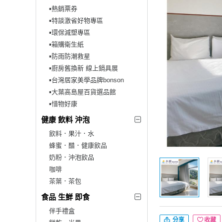
▪︎熱銷票券
▪︎特談激省好物專區
▪︎環保減塑專區
▪︎箱購衛生紙
▪︎防雨防潮救星
▪︎廚房舊換新 線上鍋具展
▪︎台灣居家美學品牌bonson
▪︎大葉高島屋百貨選品館
▪︎惜物好康
健康 飲料 沖泡
飲料．果汁．水
蜂蜜．醋．健康飲品
奶粉．沖泡飲品
咖啡
茶葉．茶包
食品 生鮮 即食
伴手禮盒
分享
收藏