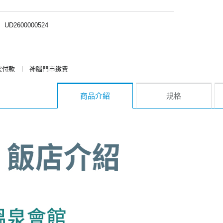
︱
UD2600000524
次付款
︱
神腦門市繳費
商品介紹
規格