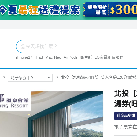
iPhone17
iPad
Mac Neo
AirPods
衛生紙
LG家電租賃服務
北投【水都溫泉會館】雙人客房120分鐘泡湯券
電子票券｜ALL
北投【
湯券(旺
此商品免運
電子票劵在