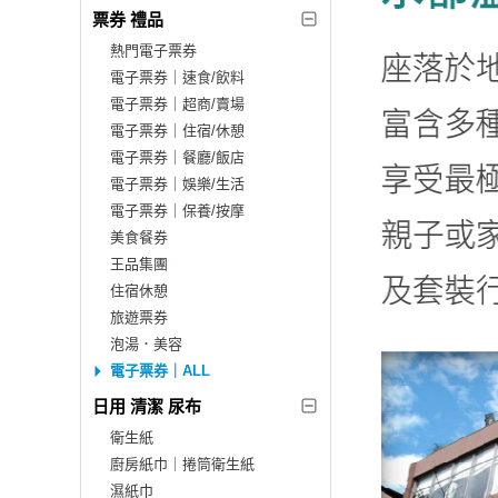
票券 禮品
熱門電子票券
電子票券｜速食/飲料
電子票券｜超商/賣場
電子票券｜住宿/休憩
電子票券｜餐廳/飯店
電子票券｜娛樂/生活
電子票券｜保養/按摩
美食餐券
王品集團
住宿休憩
旅遊票券
泡湯．美容
電子票券｜ALL
日用 清潔 尿布
衛生紙
廚房紙巾｜捲筒衛生紙
濕紙巾