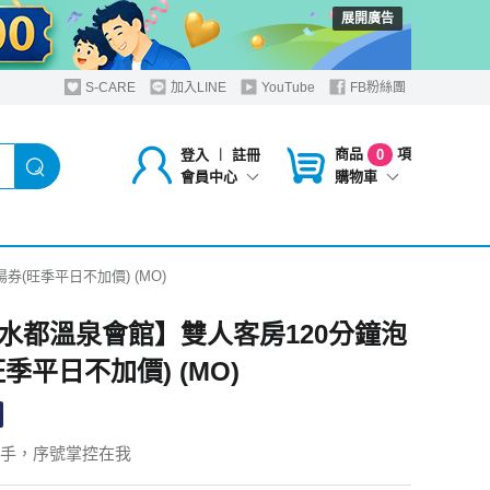
展開廣告
S-CARE
加入LINE
YouTube
FB粉絲團
商品
項
登入
︱
註冊
0
購物車
會員中心
(旺季平日不加價) (MO)
水都溫泉會館】雙人客房120分鐘泡
季平日不加價) (MO)
手，序號掌控在我