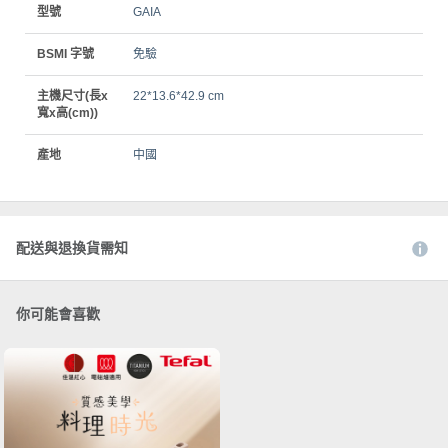
型號
GAIA
BSMI 字號
免驗
主機尺寸(長x
22*13.6*42.9 cm
寬x高(cm))
產地
中國
配送與退換貨需知
你可能會喜歡